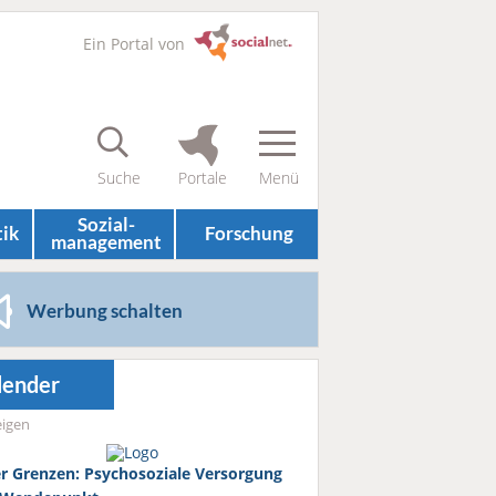
Ein Portal von
Sozial­
tik
Forschung
management
Werbung schalten
lender
igen
r Grenzen: Psychosoziale Versorgung