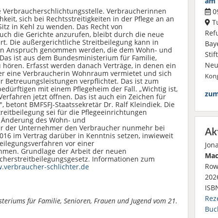
am 
ue Verbraucherschlichtungsstelle. Verbraucherinnen
09
it, sich bei Rechtsstreitigkeiten in der Pflege an an
Tu
Sitz in Kehl zu wenden. Das Recht von
Ref
ch die Gerichte anzurufen, bleibt durch die neue
t. Die außergerichtliche Streitbeilegung kann in
Bay
gen in Anspruch genommen werden, die dem Wohn- und
Sti
Das ist aus dem Bundesministerium für Familie,
Neu
 hören. Erfasst werden danach Verträge, in denen ein
r eine Verbraucherin Wohnraum vermietet und sich
Kong
r Betreuungsleistungen verpflichtet. Das ist zum
edürftigen mit einem Pflegeheim der Fall. „Wichtig ist,
zum
erfahren jetzt öffnen. Das ist auch ein Zeichen für
, betont BMFSFJ-Staatssekretär Dr. Ralf Kleindiek. Die
reitbeilegung sei für die Pflegeeinrichtungen
ner Änderung des Wohn- und
er der Unternehmer den Verbraucher nunmehr bei
Ak
016 im Vertrag darüber in Kenntnis setzen, inwieweit
tbeilegungsverfahren vor einer
Jon
ehmen. Grundlage der Arbeit der neuen
Mac
ucherstreitbeilegungsgesetz. Informationen zum
Row
.verbraucher-schlichter.de
2026
ISB
Rez
steriums für Familie, Senioren, Frauen und Jugend vom 21.
Buc