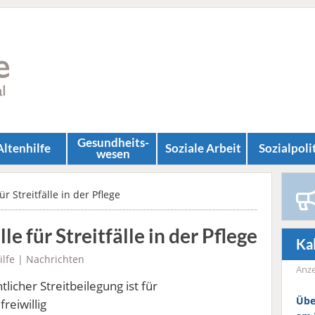
Gesundheits­
Altenhilfe
Soziale Arbeit
Sozial­poli
wesen
r Streitfälle in der Pflege
e für Streitfälle in der Pflege
Ka
ilfe
|
Nachrichten
Anze
icher Streitbeilegung ist für
Übe
reiwillig