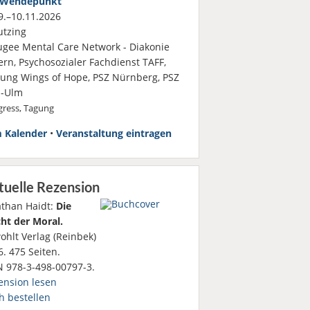
Wendepunkt
.–10.11.2026
tzing
ugee Mental Care Network - Diakonie
ern, Psychosozialer Fachdienst TAFF,
ftung Wings of Hope, PSZ Nürnberg, PSZ
-Ulm
ress, Tagung
 Kalender
•
Veranstaltung eintragen
tuelle Rezension
athan Haidt:
Die
ht der Moral.
ohlt Verlag (Reinbek)
. 475 Seiten.
N 978-3-498-00797-3.
ension lesen
h bestellen