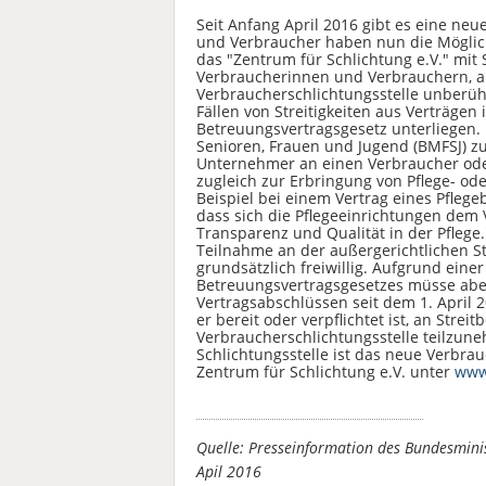
Seit Anfang April 2016 gibt es eine ne
und Verbraucher haben nun die Möglichke
das "Zentrum für Schlichtung e.V." mit 
Verbraucherinnen und Verbrauchern, au
Verbraucherschlichtungsstelle unberühr
Fällen von Streitigkeiten aus Verträ
Betreuungsvertragsgesetz unterliegen. 
Senioren, Frauen und Jugend (BMFSJ) zu
Unternehmer an einen Verbraucher ode
zugleich zur Erbringung von Pflege- ode
Beispiel bei einem Vertrag eines Pflegeb
dass sich die Pflegeeinrichtungen dem V
Transparenz und Qualität in der Pflege."
Teilnahme an der außergerichtlichen St
grundsätzlich freiwillig. Aufgrund ei
Betreuungsvertragsgesetzes müsse ab
Vertragsabschlüssen seit dem 1. April 2
er bereit oder verpflichtet ist, an Strei
Verbraucherschlichtungsstelle teilzun
Schlichtungsstelle ist das neue Verbra
Zentrum für Schlichtung e.V. unter
www
Quelle: Presseinformation des Bundesmini
Apil 2016