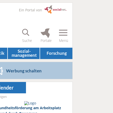
Ein Portal von
Sozial­
tik
Forschung
management
Werbung schalten
lender
igen
undheitsförderung am Arbeitsplatz