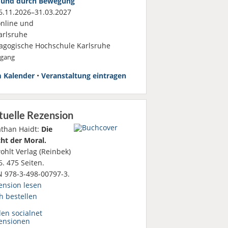
 und durch Bewegung
.11.2026–31.03.2027
nline und
rlsruhe
agogische Hochschule Karlsruhe
rgang
 Kalender
•
Veranstaltung eintragen
tuelle Rezension
athan Haidt:
Die
ht der Moral.
ohlt Verlag (Reinbek)
. 475 Seiten.
N 978-3-498-00797-3.
ension lesen
h bestellen
den socialnet
ensionen