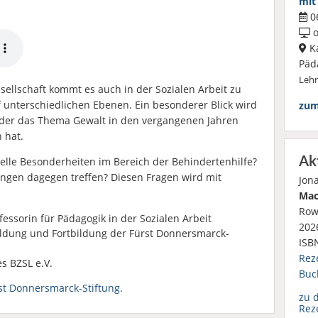
mit
06
o
Ka
Päd
Leh
sellschaft kommt es auch in der Sozialen Arbeit zu
unterschiedlichen Ebenen. Ein besonderer Blick wird
zum
in der das Thema Gewalt in den vergangenen Jahren
 hat.
Ak
elle Besonderheiten im Bereich der Behindertenhilfe?
ngen dagegen treffen? Diesen Fragen wird mit
Jon
Mac
Row
fessorin für Pädagogik in der Sozialen Arbeit
2026
ildung und Fortbildung der Fürst Donnersmarck-
ISB
Rez
s BZSL e.V.
Buc
st Donnersmarck-Stiftung
.
zu 
Rez