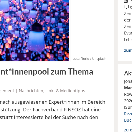
19
o
Zen
der
Zen
Eva
Leh
zum
Luca Florio / Unsplash
ent*innenpool zum Thema
Ak
Jon
Mac
gement
|
Nachrichten
,
Link- & Medientipps
Row
2026
e nach ausgewiesenen Expert*innen im Bereich
ISB
terstützung: Der Fachverband FINSOZ hat eine
Rez
tützt Interessierte bei der Suche nach den
Buc
zu 