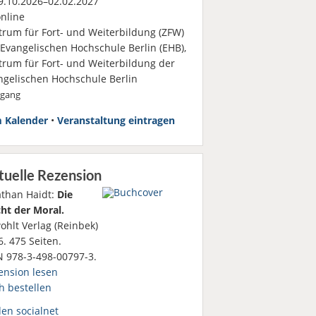
.10.2026–02.02.2027
nline
trum für Fort- und Weiterbildung (ZFW)
 Evangelischen Hochschule Berlin (EHB),
trum für Fort- und Weiterbildung der
ngelischen Hochschule Berlin
rgang
 Kalender
•
Veranstaltung eintragen
tuelle Rezension
athan Haidt:
Die
ht der Moral.
ohlt Verlag (Reinbek)
. 475 Seiten.
N 978-3-498-00797-3.
ension lesen
h bestellen
den socialnet