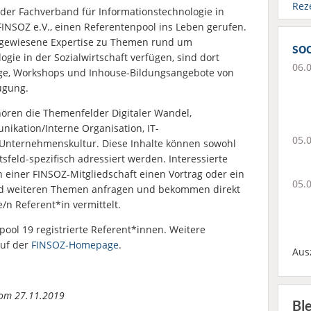
Rez
der Fachverband für Informationstechnologie in
FINSOZ e.V., einen Referentenpool ins Leben gerufen.
usgewiesene Expertise zu Themen rund um
soc
ogie in der Sozialwirtschaft verfügen, sind dort
06.
räge, Workshops und Inhouse-Bildungsangebote von
ügung.
ören die Themenfelder Digitaler Wandel,
kation/Interne Organisation, IT-
05.
/Unternehmenskultur. Diese Inhalte können sowohl
tsfeld-spezifisch adressiert werden. Interessierte
einer FINSOZ-Mitgliedschaft einen Vortrag oder ein
05.
nd weiteren Themen anfragen und bekommen direkt
n Referent*in vermittelt.
ool 19 registrierte Referent*innen. Weitere
auf der
FINSOZ-Homepage
.
Aus
 vom 27.11.2019
Bl