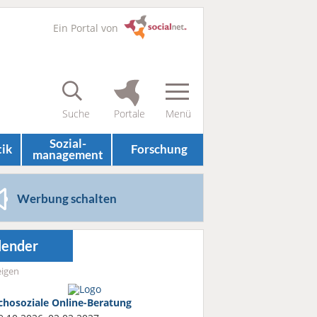
Ein Portal von
Sozial­
tik
Forschung
management
Werbung schalten
lender
igen
chosoziale Online-Beratung