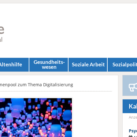
Gesundheits­
Altenhilfe
Soziale Arbeit
Sozial­poli
wesen
nnenpool zum Thema Digitalisierung
Ka
Anze
Psy