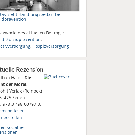
itas sieht Handlungsbedarf bei
zidprävention
agworte des aktuellen Beitrags:
id
,
Suizidprävention
,
iativversorgung
,
Hospizversorgung
tuelle Rezension
athan Haidt:
Die
ht der Moral.
ohlt Verlag (Reinbek)
. 475 Seiten.
N 978-3-498-00797-3.
ension lesen
h bestellen
den socialnet
ensionen