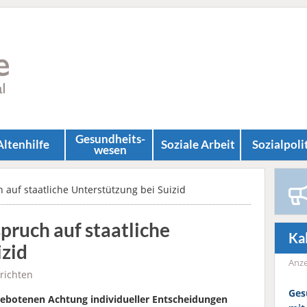
Gesundheits­
Altenhilfe
Soziale Arbeit
Sozial­poli
wesen
h auf staatliche Unterstützung bei Suizid
pruch auf staatliche
Ka
izid
Anze
richten
Ges
 gebotenen Achtung individueller Entscheidungen