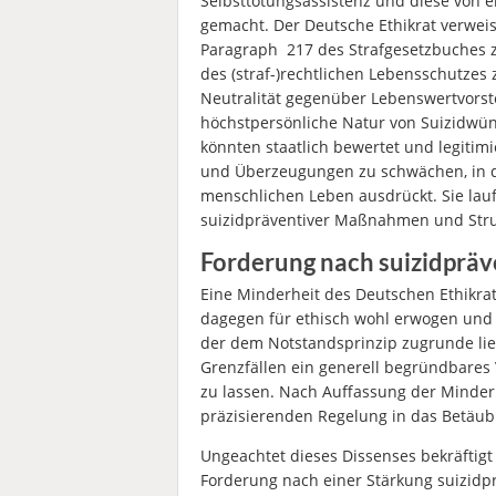
Selbsttötungsassistenz und diese von 
gemacht. Der Deutsche Ethikrat verweist
Paragraph 217 des Strafgesetzbuches
des (straf-)rechtlichen Lebensschutzes
Neutralität gegenüber Lebenswertvorste
höchstpersönliche Natur von Suizidwünsc
könnten staatlich bewertet und legitimi
und Überzeugungen zu schwächen, in d
menschlichen Leben ausdrückt. Sie lau
suizidpräventiver Maßnahmen und Stru
Forderung nach suizidpr
Eine Minderheit des Deutschen Ethikrat
dagegen für ethisch wohl erwogen und 
der dem Notstandsprinzip zugrunde lieg
Grenzfällen ein generell begründbares
zu lassen. Nach Auffassung der Minderh
präzisierenden Regelung in das Betä
Ungeachtet dieses Dissenses bekräftigt
Forderung nach einer Stärkung suizi