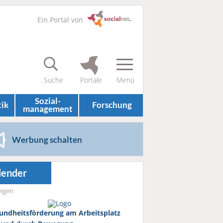
Ein Portal von
Sozial­
tik
Forschung
management
Werbung schalten
lender
igen
undheitsförderung am Arbeitsplatz