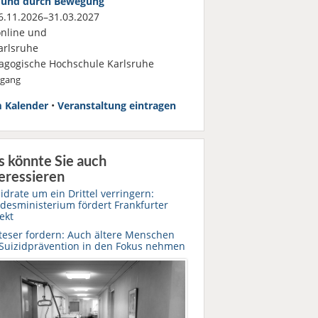
 und durch Bewegung
.11.2026–31.03.2027
nline und
rlsruhe
agogische Hochschule Karlsruhe
rgang
 Kalender
•
Veranstaltung eintragen
s könnte Sie auch
eressieren
idrate um ein Drittel verringern:
desministerium fördert Frankfurter
ekt
teser fordern: Auch ältere Menschen
 Suizidprävention in den Fokus nehmen