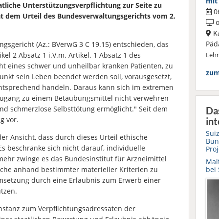
mit
tliche Unterstützungsverpflichtung zur Seite zu
06
rat dem Urteil des Bundesverwaltungsgerichts vom 2.
o
Ka
Päd
gsgericht (Az.: BVerwG 3 C 19.15) entschieden, das
kel 2 Absatz 1 i.V.m. Artikel. 1 Absatz 1 des
Leh
t eines schwer und unheilbar kranken Patienten, zu
zum
nkt sein Leben beendet werden soll, vorausgesetzt,
 entsprechend handeln. Daraus kann sich im extremen
n Zugang zu einem Betäubungsmittel nicht verwehren
nd schmerzlose Selbsttötung ermöglicht." Seit dem
Da
g vor.
int
Suiz
der Ansicht, dass durch dieses Urteil ethische
Bun
 beschränke sich nicht darauf, individuelle
Proj
mehr zwinge es das Bundesinstitut für Arzneimittel
Mal
bei
he anhand bestimmter materieller Kriterien zu
msetzung durch eine Erlaubnis zum Erwerb einer
tzen.
Instanz zum Verpflichtungsadressaten der