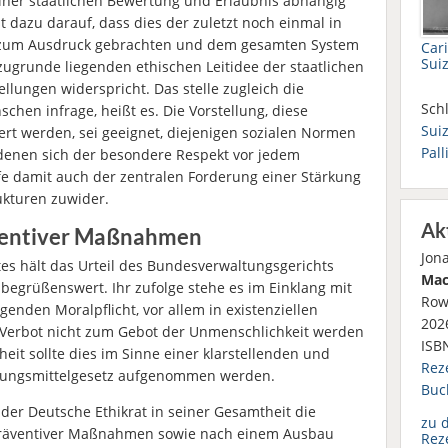
einer staatlichen Bewertung und Erlaubnis abhängig
 dazu darauf, dass dies der zuletzt noch einmal in
 zum Ausdruck gebrachten und dem gesamten System
Car
Sui
 zugrunde liegenden ethischen Leitidee der staatlichen
llungen widerspricht. Das stelle zugleich die
Schl
hen infrage, heißt es. Die Vorstellung, diese
Suiz
ert werden, sei geeignet, diejenigen sozialen Normen
Pall
enen sich der besondere Respekt vor jedem
fe damit auch der zentralen Forderung einer Stärkung
kturen zuwider.
Ak
äventiver Maßnahmen
Jon
es hält das Urteil des Bundesverwaltungsgerichts
Mac
begrüßenswert. Ihr zufolge stehe es im Einklang mit
Row
enden Moralpflicht, vor allem in existenziellen
2026
 Verbot nicht zum Gebot der Unmenschlichkeit werden
ISB
eit sollte dies im Sinne einer klarstellenden und
Rez
ubungsmittelgesetz aufgenommen werden.
Buc
 der Deutsche Ethikrat in seiner Gesamtheit die
zu 
dpräventiver Maßnahmen sowie nach einem Ausbau
Rez