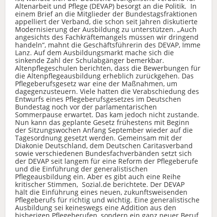
Altenarbeit und Pflege (DEVAP) besorgt an die Politik. In
einem Brief an die Mitglieder der Bundestagsfraktionen
appelliert der Verband, die schon seit Jahren diskutierte
Modernisierung der Ausbildung zu unterstützen. „Auch
angesichts des Fachkräftemangels müssen wir dringend
handeln“, mahnt die Geschäftsführerin des DEVAP, Imme
Lanz. Auf dem Ausbildungsmarkt mache sich die
sinkende Zahl der Schulabgänger bemerkbar.
Altenpflegeschulen berichten, dass die Bewerbungen für
die Altenpflegeausbildung erheblich zurückgehen. Das
Pflegeberufsgesetz war eine der Maßnahmen, um
dagegenzusteuern. Viele hatten die Verabschiedung des
Entwurfs eines Pflegeberufsgesetzes im Deutschen
Bundestag noch vor der parlamentarischen
Sommerpause erwartet. Das kam jedoch nicht zustande.
Nun kann das geplante Gesetz frühestens mit Beginn
der Sitzungswochen Anfang September wieder auf die
Tagesordnung gesetzt werden. Gemeinsam mit der
Diakonie Deutschland, dem Deutschen Caritasverband
sowie verschiedenen Bundesfachverbänden setzt sich
der DEVAP seit langem für eine Reform der Pflegeberufe
und die Einführung der generalistischen
Pflegeausbildung ein. Aber es gibt auch eine Reihe
kritischer Stimmen, Sozial.de berichtete. Der DEVAP
hält die Einführung eines neuen, zukunftsweisenden
Pflegeberufs für richtig und wichtig. Eine generalistische
Ausbildung sei keineswegs eine Addition aus den
bisherigen Pflegeberufen, sondern ein ganz neuer Beruf,