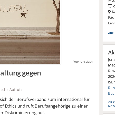
23
o
Ka
Päd
Leh
zum
Ak
Jon
Foto: Unsplash
Mac
Row
Haltung gegen
2026
ISB
Rez
tische Aufrufe
Buc
sich der Berufsverband zum international für
zu 
of Ethics und ruft Berufsangehörige zu einer
Rez
r Diskriminierung auf.