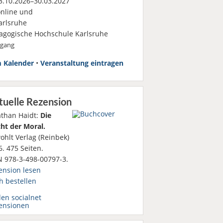
.10.2026–30.03.2027
nline und
rlsruhe
agogische Hochschule Karlsruhe
rgang
 Kalender
•
Veranstaltung eintragen
tuelle Rezension
athan Haidt:
Die
ht der Moral.
ohlt Verlag (Reinbek)
. 475 Seiten.
N 978-3-498-00797-3.
ension lesen
h bestellen
den socialnet
ensionen