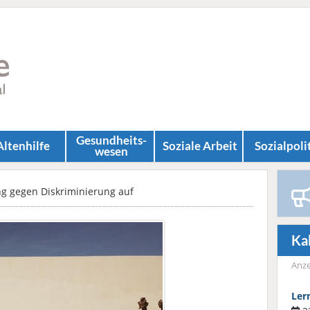
Gesundheits­
Altenhilfe
Soziale Arbeit
Sozial­poli
wesen
ng gegen Diskriminierung auf
Ka
Anze
Ler