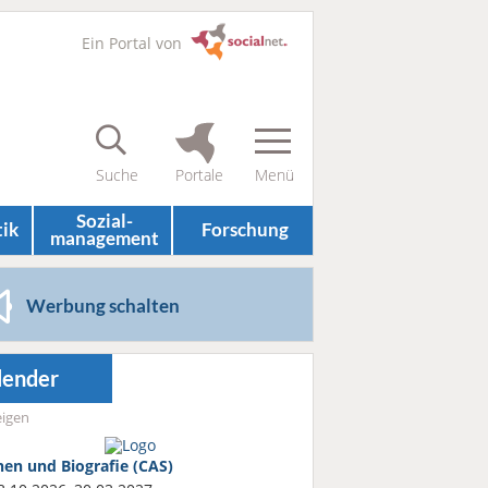
Ein Portal von
Sozial­
tik
Forschung
management
Werbung schalten
lender
igen
nen und Biografie (CAS)