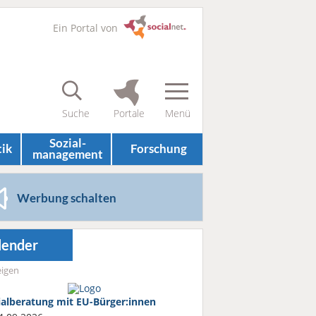
Ein Portal von
Sozial­
tik
Forschung
management
Werbung schalten
lender
igen
ialberatung mit EU-Bürger:innen