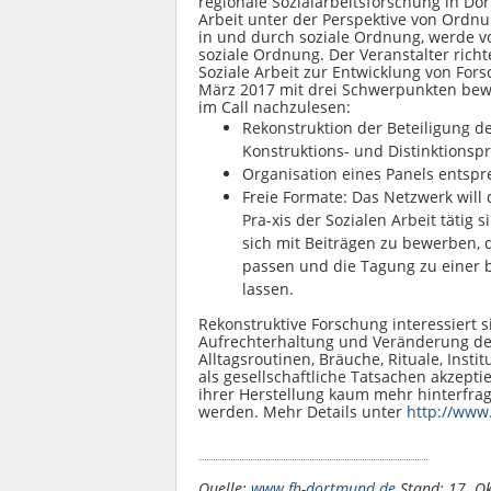
regionale Sozialarbeitsforschung in Do
Arbeit unter der Perspektive von Ordnu
in und durch soziale Ordnung, werde vo
soziale Ordnung. Der Veranstalter rich
Soziale Arbeit zur Entwicklung von For
März 2017 mit drei Schwerpunkten bew
im Call nachzulesen:
Rekonstruktion der Beteiligung de
Konstruktions- und Distinktionsp
Organisation eines Panels entsp
Freie Formate: Das Netzwerk will 
Pra-xis der Sozialen Arbeit tätig
sich mit Beiträgen zu bewerben, 
passen und die Tagung zu einer
lassen.
Rekonstruktive Forschung interessiert si
Aufrechterhaltung und Veränderung de
Alltagsroutinen, Bräuche, Rituale, Ins
als gesellschaftliche Tatsachen akzepti
ihrer Herstellung kaum mehr hinterfrag
werden. Mehr Details unter
http://www
Quelle:
www.fh-dortmund.de
Stand: 17. O