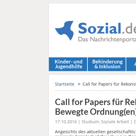
Kinder- und
Behinderung
Jugendhilfe
& Inklusion
Startseite
Call for Papers für Rekon
Call for Papers für R
Bewegte Ordnung(en
17.10.2016 |
Studium
,
Soziale Arbeit
|
C
Angesichts des aktuellen gesellschaftli