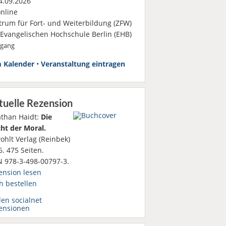
.09.2026
nline
trum für Fort- und Weiterbildung (ZFW)
 Evangelischen Hochschule Berlin (EHB)
rgang
 Kalender
•
Veranstaltung eintragen
tuelle Rezension
athan Haidt:
Die
ht der Moral.
ohlt Verlag (Reinbek)
. 475 Seiten.
N 978-3-498-00797-3.
ension lesen
h bestellen
den socialnet
ensionen