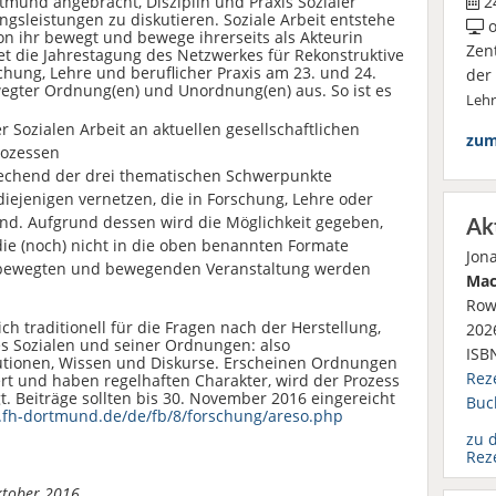
rtmund angebracht, Disziplin und Praxis Sozialer
24
ngsleistungen zu diskutieren. Soziale Arbeit entstehe
o
n ihr bewegt und bewege ihrerseits als Akteurin
Zen
tet die Jahrestagung des Netzwerkes für Rekonstruktive
schung, Lehre und beruflicher Praxis am 23. und 24.
der
egter Ordnung(en) und Unordnung(en) aus. So ist es
Leh
r Sozialen Arbeit an aktuellen gesellschaftlichen
zum
rozessen
rechend der drei thematischen Schwerpunkte
diejenigen vernetzen, die in Forschung, Lehre oder
 sind. Aufgrund dessen wird die Möglichkeit gegeben,
Ak
die (noch) nicht in die oben benannten Formate
Jon
 bewegten und bewegenden Veranstaltung werden
Mac
Row
ch traditionell für die Fragen nach der Herstellung,
2026
s Sozialen und seiner Ordnungen: also
ISB
titutionen, Wissen und Diskurse. Erscheinen Ordnungen
Rez
ert und haben regelhaften Charakter, wird der Prozess
t. Beiträge sollten bis 30. November 2016 eingereicht
Buc
.fh-dortmund.de/de/fb/8/forschung/areso.php
zu 
Rez
ktober 2016