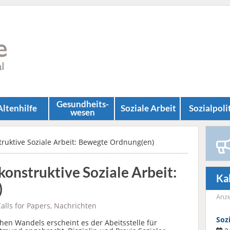
Gesundheits­
Altenhilfe
Soziale Arbeit
Sozial­poli
wesen
struktive Soziale Arbeit: Bewegte Ordnung(en)
ekonstruktive Soziale Arbeit:
Ka
)
Anze
alls for Papers
,
Nachrichten
Soz
chen Wandels erscheint es der Abeitsstelle für