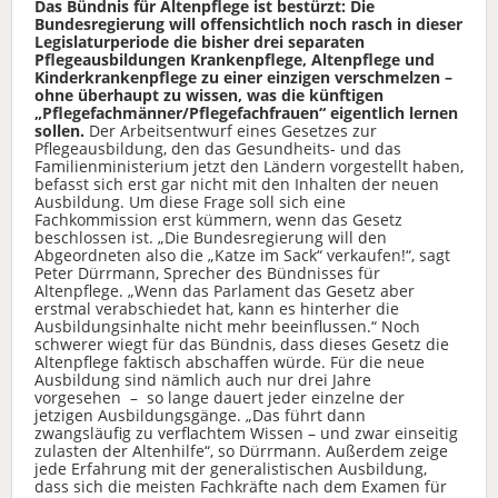
Das Bündnis für Altenpflege ist bestürzt: Die
Bundesregierung will offensichtlich noch rasch in dieser
Legislaturperiode die bisher drei separaten
Pflegeausbildungen Krankenpflege, Altenpflege und
Kinderkrankenpflege zu einer einzigen verschmelzen –
ohne überhaupt zu wissen, was die künftigen
„Pflegefachmänner/Pflegefachfrauen“ eigentlich lernen
sollen.
Der Arbeitsentwurf eines Gesetzes zur
Pflegeausbildung, den das Gesundheits- und das
Familienministerium jetzt den Ländern vorgestellt haben,
befasst sich erst gar nicht mit den Inhalten der neuen
Ausbildung. Um diese Frage soll sich eine
Fachkommission erst kümmern, wenn das Gesetz
beschlossen ist. „Die Bundesregierung will den
Abgeordneten also die „Katze im Sack“ verkaufen!“, sagt
Peter Dürrmann, Sprecher des Bündnisses für
Altenpflege. „Wenn das Parlament das Gesetz aber
erstmal verabschiedet hat, kann es hinterher die
Ausbildungsinhalte nicht mehr beeinflussen.“ Noch
schwerer wiegt für das Bündnis, dass dieses Gesetz die
Altenpflege faktisch abschaffen würde. Für die neue
Ausbildung sind nämlich auch nur drei Jahre
vorgesehen – so lange dauert jeder einzelne der
jetzigen Ausbildungsgänge. „Das führt dann
zwangsläufig zu verflachtem Wissen – und zwar einseitig
zulasten der Altenhilfe“, so Dürrmann. Außerdem zeige
jede Erfahrung mit der generalistischen Ausbildung,
dass sich die meisten Fachkräfte nach dem Examen für