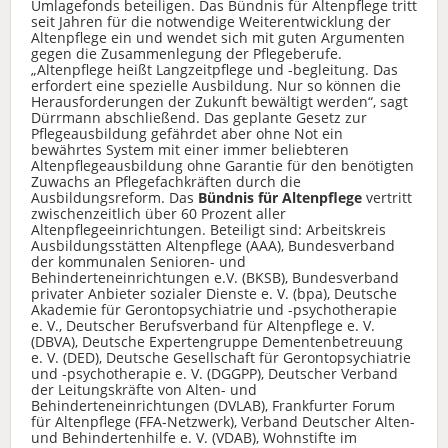
Umlagefonds beteiligen. Das Bündnis für Altenpflege tritt
seit Jahren für die notwendige Weiterentwicklung der
Altenpflege ein und wendet sich mit guten Argumenten
gegen die Zusammenlegung der Pflegeberufe.
„Altenpflege heißt Langzeitpflege und -begleitung. Das
erfordert eine spezielle Ausbildung. Nur so können die
Herausforderungen der Zukunft bewältigt werden“, sagt
Dürrmann abschließend. Das geplante Gesetz zur
Pflegeausbildung gefährdet aber ohne Not ein
bewährtes System mit einer immer beliebteren
Altenpflegeausbildung ohne Garantie für den benötigten
Zuwachs an Pflegefachkräften durch die
Ausbildungsreform. Das
Bündnis für Altenpflege
vertritt
zwischenzeitlich über 60 Prozent aller
Altenpflegeeinrichtungen. Beteiligt sind: Arbeitskreis
Ausbildungsstätten Altenpflege (AAA), Bundesverband
der kommunalen Senioren- und
Behinderteneinrichtungen e.V. (BKSB), Bundesverband
privater Anbieter sozialer Dienste e. V. (bpa), Deutsche
Akademie für Gerontopsychiatrie und -psychotherapie
e. V., Deutscher Berufsverband für Altenpflege e. V.
(DBVA), Deutsche Expertengruppe Dementenbetreuung
e. V. (DED), Deutsche Gesellschaft für Gerontopsychiatrie
und -psychotherapie e. V. (DGGPP), Deutscher Verband
der Leitungskräfte von Alten- und
Behinderteneinrichtungen (DVLAB), Frankfurter Forum
für Altenpflege (FFA-Netzwerk), Verband Deutscher Alten-
und Behindertenhilfe e. V. (VDAB), Wohnstifte im