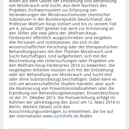
Arbeit auf dem Gebiet der Entstehung und Behandlung
von Missbrauch und Sucht. Aus dem Nachlass des
Projektes ‚Frühwarnsystem zur Erfassung von
Veränderungen der Missbrauchsmuster chemischer
Substanzen in der Bundesrepublik Deutschland’, das
Professor Wolfram Keup initiiert und bis zu seinem Tod
am 4. Januar 2007 geleitet hat, wird zur Erinnerung an
den Stifter alle zwei Jahre der ‚Wolfram-Keup-
Förderpreis’ öffentlich ausgeschrieben und vergeben.
Alle Personen und Institutionen, die sich in der
wissenschaftlichen Forschung oder der therapeutischen
Behandlungspraxis mit den Themen Missbrauch und
Sucht beschäftigen, sind aufgefordert, sich mit der
Beschreibung von Untersuchungen oder Projekten um
den Wolfram-Keup-Förderpreis 2014 zu bewerben. Die
vorgelegten Arbeiten müssen sich mit der Entstehung
oder der Behandlung von Missbrauch und Sucht (mit
oder ohne Substanzbezug) beschäftigen. Dabei kann es
sich um wissenschaftliche Studien handeln, aber auch
die Realisierung von Präventionsmaßnahmen oder die
Erprobung von Behandlungskonzepten. Einsendeschluss
ist der 31. Oktober 2013. Die Preisverleihung erfolgt im
Rahmen der Jahrestagung des ‚buss‘ am 12. März 2014 in
Berlin. Weitere Details sind den
Ausschreibungsunterlagen zu entnehmen, die Sie auf
der Internetseite
www.suchthilfe.de
finden.