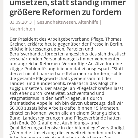
umsetzen, statt ständig immer
größere Reformen zu fordern
03.09.2013 |
Gesundheitswesen
,
Altenhilfe
|
Nachrichten
Der Präsident des Arbeitgeberverband Pflege, Thomas
Greiner, erklärte heute gegenüber der Presse in Berlin,
etliche Interessengruppen, Parteien und
Berufsverbände, forderten angesichts des sich drastisch
verschärfenden Personalmangels immer vehementer
umfangreiche Reformen. Vernünftige Ansätze für eine
zügige Problemlösung blieben dabei ausgespart. “Statt
derzeit nicht finanzierbare Reformen zu fordern, sollte
die gesamte Pflegewirtschaft, gemeinsam mit der
Landes- und Bundespolitik, realistisch das Mögliche
zügig umsetzen. Der Mangel an Pflegefachkräften lässt
sich eher durch Kreativität, Sachverstand und
Pragmatismus in den Griff kriegen, als durch
dramatische Appelle. Ich bin davon überzeugt, daß wir
50.000 zusätzliche Arbeitskräfte, binnen 15 Monaten,
einstellen können, wenn alle an einem Strang ziehen.
Bund, Landesregierungen und Pflegeverbände hatten
sich Ende 2012 auf eine „Ausbildungs- und
Qualifizierungsoffensive in der Altenpflege“ verständigt.
„Wenn die Umsetzung dieser weitreichenden und von
Arbeitnehmern, wie Arbeitgebern gleichermaßen