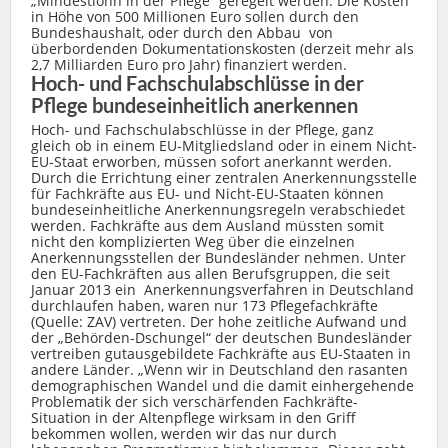
„Mindestlohn in der Pflege“ geregelt werden. Die Kosten
in Höhe von 500 Millionen Euro sollen durch den
Bundeshaushalt, oder durch den Abbau von
überbordenden Dokumentationskosten (derzeit mehr als
2,7 Milliarden Euro pro Jahr) finanziert werden.
Hoch- und Fachschulabschlüsse in der
Pflege bundeseinheitlich anerkennen
Hoch- und Fachschulabschlüsse in der Pflege, ganz
gleich ob in einem EU-Mitgliedsland oder in einem Nicht-
EU-Staat erworben, müssen sofort anerkannt werden.
Durch die Errichtung einer zentralen Anerkennungsstelle
für Fachkräfte aus EU- und Nicht-EU-Staaten können
bundeseinheitliche Anerkennungsregeln verabschiedet
werden. Fachkräfte aus dem Ausland müssten somit
nicht den komplizierten Weg über die einzelnen
Anerkennungsstellen der Bundesländer nehmen. Unter
den EU-Fachkräften aus allen Berufsgruppen, die seit
Januar 2013 ein Anerkennungsverfahren in Deutschland
durchlaufen haben, waren nur 173 Pflegefachkräfte
(Quelle: ZAV) vertreten. Der hohe zeitliche Aufwand und
der „Behörden-Dschungel“ der deutschen Bundesländer
vertreiben gutausgebildete Fachkräfte aus EU-Staaten in
andere Länder. „Wenn wir in Deutschland den rasanten
demographischen Wandel und die damit einhergehende
Problematik der sich verschärfenden Fachkräfte-
Situation in der Altenpflege wirksam in den Griff
bekommen wollen, werden wir das nur durch