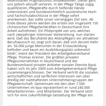
lebensnahen Pragmatismus hinbekommen. Dieser geht
uns jedoch allzuoft verloren. In der Pflege Tätige zügig
qualifizieren, Pflegekräfte durch helfende Hände
unterstützen und bundeseinheitlich ausländische Hoch-
und Fachschulabschlüsse in der Pflege sofort
anerkennen, das sollte unser vorrangiges Ziel sein. Ab
Ende dieses Jahres werden die ersten von insgesamt 150
chinesischen Pflegefachkräften in Deutschland ihre
Arbeit aufnehmen. Ein Pilotprojekt von uns, welches
nach zweijähriger intensiver Vorbereitung nun starten
wird. Daß das Berufsbild des Altenpflegers ein attraktiver
Berufswunsch ist, zeigt sich daran, daß sich derzeit mehr
als 56.000 junge Menschen in der Erstausbildung
befinden und kaum ein Ausbildungsplatz unbesetzt
blieb“, meint der Präsident des Arbeitgeberverband
Pflege, Thomas Greiner. Die größten privaten
Pflegeunternehmen in Deutschland und der
Bundesverband privater Anbieter sozialer Dienste (bpa)
haben sich im Jahr 2009 zum Arbeitgeberverband Pflege
zusammengeschlossen. Der Verband vertritt die sozialen,
wirtschaftlichen und tariflichen Interessen von über
dreißig der namhaftesten Unternehmensgruppen der
Pflegewirtschaft. Gemeinsam mit den über 7.500
Unternehmen im bpa repräsentiert er rund 240.000
Mitarbeiterinnen- und Mitarbeiter. Der Verband setzt
sich für eine zukunftsfähige Gestaltung der Pflege ein.