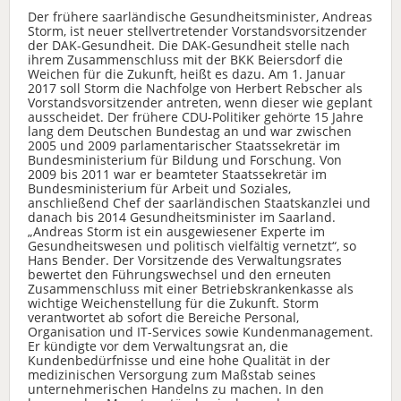
Der frühere saarländische Gesundheitsminister, Andreas
Storm, ist neuer stellvertretender Vorstandsvorsitzender
der DAK-Gesundheit. Die DAK-Gesundheit stelle nach
ihrem Zusammenschluss mit der BKK Beiersdorf die
Weichen für die Zukunft, heißt es dazu. Am 1. Januar
2017 soll Storm die Nachfolge von Herbert Rebscher als
Vorstandsvorsitzender antreten, wenn dieser wie geplant
ausscheidet. Der frühere CDU-Politiker gehörte 15 Jahre
lang dem Deutschen Bundestag an und war zwischen
2005 und 2009 parlamentarischer Staatssekretär im
Bundesministerium für Bildung und Forschung. Von
2009 bis 2011 war er beamteter Staatssekretär im
Bundesministerium für Arbeit und Soziales,
anschließend Chef der saarländischen Staatskanzlei und
danach bis 2014 Gesundheitsminister im Saarland.
„Andreas Storm ist ein ausgewiesener Experte im
Gesundheitswesen und politisch vielfältig vernetzt“, so
Hans Bender. Der Vorsitzende des Verwaltungsrates
bewertet den Führungswechsel und den erneuten
Zusammenschluss mit einer Betriebskrankenkasse als
wichtige Weichenstellung für die Zukunft. Storm
verantwortet ab sofort die Bereiche Personal,
Organisation und IT-Services sowie Kundenmanagement.
Er kündigte vor dem Verwaltungsrat an, die
Kundenbedürfnisse und eine hohe Qualität in der
medizinischen Versorgung zum Maßstab seines
unternehmerischen Handelns zu machen. In den