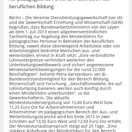
beruflichen Bildung
Berlin – Die Vereinte Dienstleistungsgewerkschaft (ver.di)
und die Gewerkschaft Erziehung und Wissenschaft (GEW)
begrüßen, dass Bundesarbeitsministerin von der Leyen
ab dem 1. Juli 2013 einen allgemeinverbindlichen
Tarifvertrag zur Regelung des Mindestlohns für
pädagogisches Personal in Betrieben der beruflichen
Bildung, soweit diese überwiegend Arbeitslose oder von
Arbeitslosigkeit bedrohte Menschen aus- und
weiterbilden, erneut in Kraft setzt. „Eine verbindliche
Lohnuntergrenze verhindert weiterhin den
Unterbietungswettbewerb und sichert angemessene
Mindestarbeitsbedingungen für die rund 22.000
Beschäftigten“, betonte Petra Gerstenkorn, ver.di-
Bundesvorstandsmitglied für den Bereich Bildung,
Wissenschaft und Forschung. „Geschäftsmodelle, die auf
Lohndumping basieren, werden auch künftig durch
einen Mindestlohn unterbunden“, so die
Gewerkschafterin. Die aktuelle
Mindeststundenvergütung von 12,60 Euro West bzw.
11,25 Euro Ost für Arbeitnehmerinnen und
Arbeitnehmer im pädagogischen Bereich der Aus- und
Weiterbildungsbranche wird bis Ende 2015 in zwei
Schritten auf 13,35 Euro West und 12,50 Euro Ost erhöht.
Der Mindesturlaubsanspruch steigt auf 29 Tage. „Eine
stärkere Anhebung des Mindestlohns für den Bereich