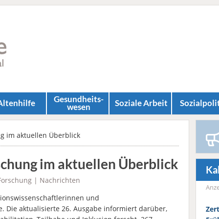
Gesundheits­
Altenhilfe
Soziale Arbeit
Sozial­poli
wesen
g im aktuellen Überblick
chung im aktuellen Überblick
Ka
Forschung
|
Nachrichten
Anze
ationswissenschaftlerinnen und
e. Die aktualisierte 26. Ausgabe informiert darüber,
Zer