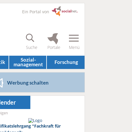
Ein Portal von
Sozial­
tik
Forschung
management
Werbung schalten
lender
igen
tifikatslehrgang "Fachkraft für