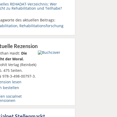
uelles REHADAT-Verzeichnis: Wer
cht zu Rehabilitation und Teilhabe?
agworte des aktuellen Beitrags:
bilitation
,
Rehabilitationsforschung
tuelle Rezension
athan Haidt:
Die
ht der Moral.
ohlt Verlag (Reinbek)
. 475 Seiten.
N 978-3-498-00797-3.
ension lesen
h bestellen
den socialnet
ensionen
ialnet Stellenmarkt