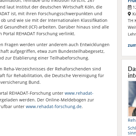
ilitation, Teilhabe und Inklusion forscht. 267
Frü
ind laut
Institut der deutschen Wirtschaft Köln, die
12
DAT ist, mit ihren Forschungsschwerpunkten und
K
ob und wie sie mit der Internationalen Klassifikation
TH 
d Gesundheit (ICF) arbeiten. Darüber hinaus sind alle
Wei
 Portal REHADAT Forschung verlinkt.
Leh
hen Fragen werden unter anderem auch Entwicklungen
zum
chaft aufgegriffen, etwa zum Bundesteilhabegesetz,
 zur Etablierung einer Teilhabeforschung.
Da
en Reha-Verzeichnisses der Rehaforschenden sind
int
 für Rehabilitation, die Deutsche Vereinigung für
nversicherung Bund.
Portal REHADAT-Forschung unter
www.rehadat-
ergeladen werden. Der Online-Meldebogen zur
rufbar unter
www.rehadat-forschung.de
.
Reh
Schl
sinn