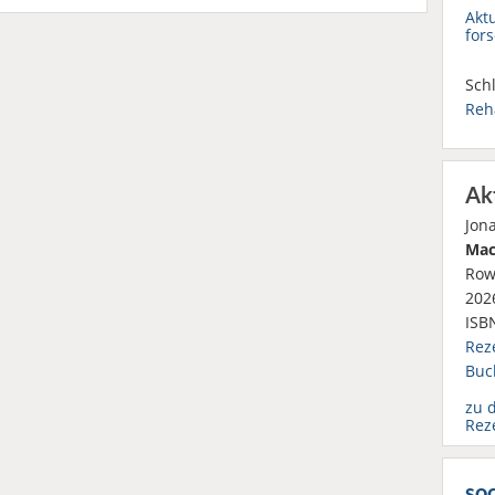
Akt
fors
Schl
Reha
Ak
Jon
Mac
Row
2026
ISB
Rez
Buc
zu 
Rez
soc