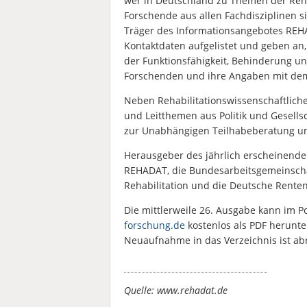
wer in Deutschland zu Themen der Rehab
Forschende aus allen Fachdisziplinen s
Träger des Informationsangebotes
REHA
Kontaktdaten aufgelistet und geben an, 
der Funktionsfähigkeit, Behinderung un
Forschenden und ihre Angaben mit dem
Neben Rehabilitationswissenschaftlic
und Leitthemen aus Politik und Gesells
zur Unabhängigen Teilhabeberatung und
Herausgeber des jährlich erscheinend
REHADAT, die Bundesarbeitsgemeinschaft
Rehabilitation und die Deutsche Rente
Die mittlerweile 26. Ausgabe kann im 
forschung.de
kostenlos als PDF herunt
Neuaufnahme in das Verzeichnis ist ab
Quelle: www.rehadat.de