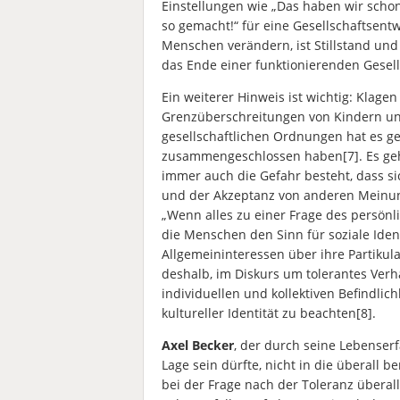
Einstellungen wie „Das haben wir scho
so gemacht!“ für eine Gesellschaftsentw
Menschen verändern, ist Stillstand und 
das Ende einer funktionierenden Gesell
Ein weiterer Hinweis ist wichtig: Klag
Grenzüberschreitungen von Kindern u
gesellschaftlichen Ordnungen hat es g
zusammengeschlossen haben[7]. Es geht
immer auch die Gefahr besteht, dass si
und der Akzeptanz von anderen Meinu
„Wenn alles zu einer Frage des persönl
die Menschen den Sinn für soziale Iden
Allgemeininteressen über ihre Partikula
deshalb, im Diskurs um tolerantes Verh
individuellen und kollektiven Befindli
kultureller Identität zu beachten[8].
Axel Becker
, der durch seine Lebenser
Lage sein dürfte, nicht in die überall 
bei der Frage nach der Toleranz überall