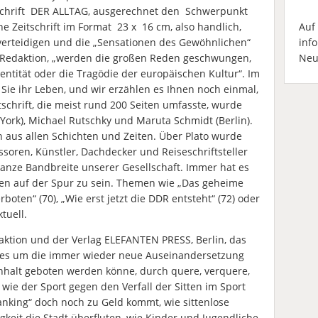
itschrift DER ALLTAG, ausgerechnet den Schwerpunkt
he Zeitschrift im Format 23 x 16 cm, also handlich,
Auf
erteidigen und die „Sensationen des Gewöhnlichen“
inf
e Redaktion, „werden die großen Reden geschwungen,
Neu
dentität oder die Tragödie der europäischen Kultur“. Im
 Sie ihr Leben, und wir erzählen es Ihnen noch einmal,
itschrift, die meist rund 200 Seiten umfasste, wurde
York), Michael Rutschky und Maruta Schmidt (Berlin).
aus allen Schichten und Zeiten. Über Plato wurde
soren, Künstler, Dachdecker und Reiseschriftsteller
 ganze Bandbreite unserer Gesellschaft. Immer hat es
ten auf der Spur zu sein. Themen wie „Das geheime
erboten“ (70), „Wie erst jetzt die DDR entsteht“ (72) oder
tuell.
aktion und der Verlag ELEFANTEN PRESS, Berlin, das
g es um die immer wieder neue Auseinandersetzung
Einhalt geboten werden könne, durch quere, verquere,
wie der Sport gegen den Verfall der Sitten im Sport
king“ doch noch zu Geld kommt, wie sittenlose
gkeit die Stadt überfluten, wie Kinder und Jugendliche