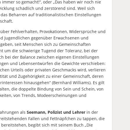
n immer so gemacht!“, oder „Das haben wir noch nie
icklung schädlich und zerstörend sind. Weil sich
das Beharren auf traditionalistischen Einstellungen
schaft.
en über Fehlverhalten, Provokationen, Widersprüche und
nd Jugendlichen gegenüber Erwachsenen und
egeben, seit Menschen sich zu Gemeinschaften
 um die schwierige Tugend der Toleranz, bei der
ch bei der Balance zwischen eigenen Einstellungen
ngen und Lebensentwürfen die Gewichte verschieben:
ichen Urteils oder privaten Geschmacks wird, verlieren
tität und Zugehörigkeit zu einer Gemeinschaft, deren
rinteressen hinausgehen“ (Bernhard Williams). Es gilt
alten, die doppelte Bindung von Sein und Schein, von
chkeiten, von Trends, Modeerscheinungen und
fahrungen als
Seemann, Polizist und Lehrer
in der
bereitstehenden Fallen und Fettnäpfchen zu tappen, die
 bereitstehen, begibt sich mit seinem Buch „Die