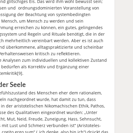
und glitschiges Eis. Das wird ihm wohl bewusst sein;
rosen und ordnungsdominierten Voranstellung von
ssigung der Beachtung von systembedingten
der Mensch, um Mensch zu werden und sein
immung erreichen zu können, ein gutes, gelingendes
system und Regeln und Rituale benötigt, die in der
ch mehrheitlich vereinbart werden. Aber es ist auch
nd überkommene, alltagspraktizierte und scheinbar
erhaltensweisen kritisch zu reflektieren.
che Analysen zum individuellen und kollektiven Zustand
 bedürfen als Korrektiv und Ergänzung einer
emkritik[9].
der Seele
Gefühlszustand des Menschen eher dem rationalem,
n nachgeordnet wurde, hat damit zu tun, dass
 in der aristotelischen Nikomachischen Ethik, Pathos,
asse des Qualitativen eingeordnet wurden: „Unter
cht, Mut, Neid, Freude, Zuneigung, Hass, Sehnsucht,
s mit Lust und Schmerz verbunden ist“ (Aristoteles-
„cogito ergo sum“ („ich denke, also bin ich“) drückt das