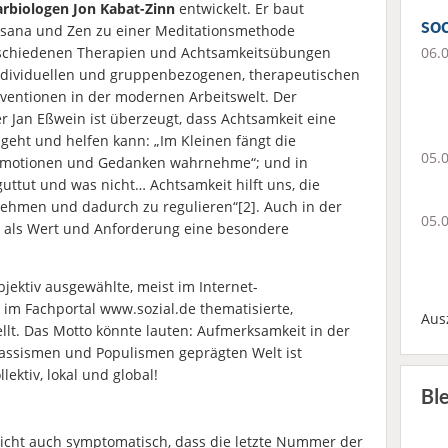
rbiologen Jon Kabat-Zinn
entwickelt. Er baut
soc
ssana und Zen zu einer Meditationsmethode
06.
erschiedenen Therapien und Achtsamkeitsübungen
individuellen und gruppenbezogenen, therapeutischen
erventionen in der modernen Arbeitswelt. Der
 Jan Eßwein ist überzeugt, dass Achtsamkeit eine
geht und helfen kann: „Im Kleinen fängt die
05.
 Emotionen und Gedanken wahrnehme“; und in
tut und was nicht… Achtsamkeit hilft uns, die
hmen und dadurch zu regulieren“[2]. Auch in der
05.
t als Wert und Anforderung eine besondere
jektiv ausgewählte, meist im Internet-
im Fachportal www.sozial.de thematisierte,
Aus
ellt. Das Motto könnte lauten: Aufmerksamkeit in der
ssismen und Populismen geprägten Welt ist
lektiv, lokal und global!
Bl
eicht auch symptomatisch, dass die letzte Nummer der