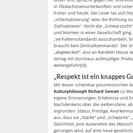
in Obdachlosenunterkünften und unter 
früher und heute. Der Leser las sich fes
„Informalisierung“ wies die Richtung z
Zivilisationen“. Nicht die „Schwarzsich
und Normen in einer Gesellschaft ging,
„Verhaltensstandards auszuhandeln, bl
braucht kein Zentralkommando“. Der lin
„abgewickelt“, also an Random House ve
Verlag mit durchaus aufmüpfiger Produkt
weitergeführt[4].
„Respekt ist ein knappes G
Mit dieser scheinbar pessimistischen 
Kulturphilosoph Richard Sennet
zu Wort
eigene Erinnerungen, Erlebnisse und Er
Nachdenkens über die vielberufene, ab
ergründen: Status, Prestige, Anerkennu
aus, dass sie „Stärke“ und „Schwäche“,
Gleichheit, jene Autonomie des Mensch
gerungen wird, auf eine neue gesellsch