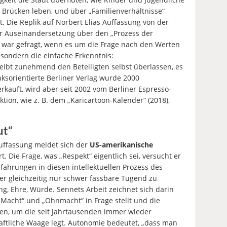
Brücken leben, und über „Familienverhältnisse“
t. Die Replik auf Norbert Elias Auffassung von der
ur Auseinandersetzung über den „Prozess der
t“ war gefragt, wenn es um die Frage nach den Werten
 sondern die einfache Erkenntnis:
eibt zunehmend den Beteiligten selbst überlassen, es
ksorientierte Berliner Verlag wurde 2000
rkauft, wird aber seit 2002 vom Berliner Espresso-
ion, wie z. B. dem „Karicartoon-Kalender“ (2018),
ut“
Auffassung meldet sich der
US-amerikanische
. Die Frage, was „Respekt“ eigentlich sei, versucht er
fahrungen in diesen intellektuellen Prozess des
er gleichzeitig nur schwer fassbare Tugend zu
ng, Ehre, Würde. Sennets Arbeit zeichnet sich darin
 „Macht“ und „Ohnmacht“ in Frage stellt und die
en, um die seit Jahrtausenden immer wieder
aftliche Waage legt. Autonomie bedeutet, „dass man