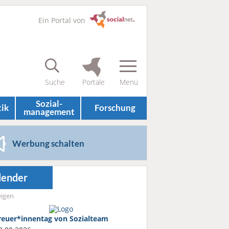
Ein Portal von
Sozial­
tik
Forschung
management
Werbung schalten
lender
igen
reuer*innentag von Sozialteam