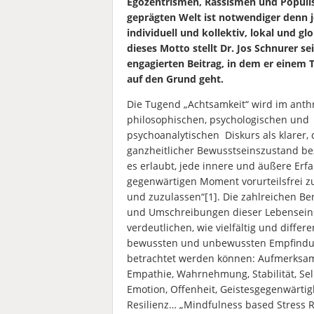
Egozentrismen, Rassismen und Popul
geprägten Welt ist notwendiger denn j
individuell und kollektiv, lokal und gl
dieses Motto stellt Dr. Jos Schnurer se
engagierten Beitrag, in dem er einem 
auf den Grund geht.
Die Tugend „Achtsamkeit“ wird im anth
philosophischen, psychologischen und
psychoanalytischen Diskurs als klarer,
ganzheitlicher Bewusstseinszustand be
es erlaubt, jede innere und äußere Erf
gegenwärtigen Moment vorurteilsfrei zu
und zuzulassen“[1]. Die zahlreichen 
und Umschreibungen dieser Lebensein
verdeutlichen, wie vielfältig und differe
bewussten und unbewussten Empfind
betrachtet werden können: Aufmerksam
Empathie, Wahrnehmung, Stabilität, Sel
Emotion, Offenheit, Geistesgegenwärtigk
Resilienz… „Mindfulness based Stress