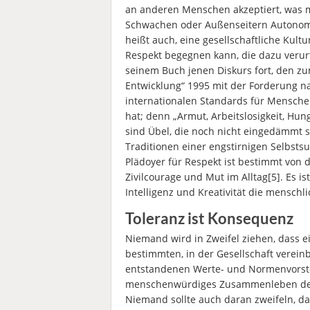
an anderen Menschen akzeptiert, was ma
Schwachen oder Außenseitern Autonomie
heißt auch, eine gesellschaftliche Kult
Respekt begegnen kann, die dazu verurte
seinem Buch jenen Diskurs fort, den z
Entwicklung“ 1995 mit der Forderung na
internationalen Standards für Mensche
hat; denn „Armut, Arbeitslosigkeit, Hu
sind Übel, die noch nicht eingedämmt s
Traditionen einer engstirnigen Selbstsu
Plädoyer für Respekt ist bestimmt von 
Zivilcourage und Mut im Alltag[5]. Es is
Intelligenz und Kreativität die menschl
Toleranz ist Konsequenz
Niemand wird in Zweifel ziehen, dass ei
bestimmten, in der Gesellschaft vereinb
entstandenen Werte- und Normenvorstel
menschenwürdiges Zusammenleben der 
Niemand sollte auch daran zweifeln, d