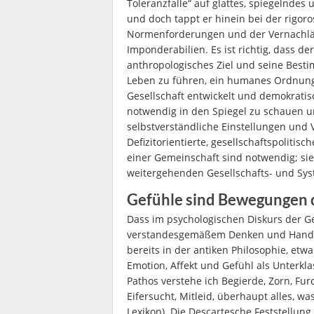
Toleranzfalle“ auf glattes, spiegelndes 
und doch tappt er hinein bei der rigo
Normenforderungen und der Vernachlä
Imponderabilien. Es ist richtig, dass 
anthropologisches Ziel und seine Best
Leben zu führen, ein humanes Ordnungs
Gesellschaft entwickelt und demokratis
notwendig in den Spiegel zu schauen u
selbstverständliche Einstellungen und V
Defizitorientierte, gesellschaftspolitis
einer Gemeinschaft sind notwendig; sie
weitergehenden Gesellschafts- und Syst
Gefühle sind Bewegungen 
Dass im psychologischen Diskurs der 
verstandesgemäßem Denken und Handel
bereits in der antiken Philosophie, etwa
Emotion, Affekt und Gefühl als Unterkl
Pathos verstehe ich Begierde, Zorn, Fur
Eifersucht, Mitleid, überhaupt alles, wa
Lexikon). Die Descartesche Feststellung 