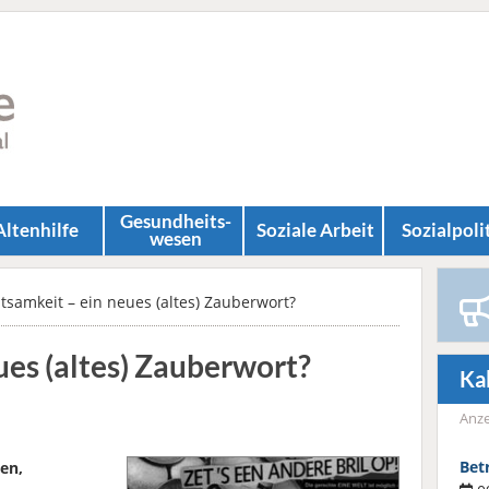
Gesundheits­
Altenhilfe
Soziale Arbeit
Sozial­poli
wesen
tsamkeit – ein neues (altes) Zauberwort?
ues (altes) Zauberwort?
Ka
Anze
Bet
en,