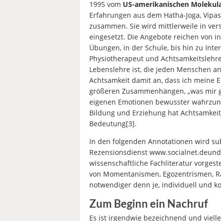
1995 vom
US-amerikanischen Molekula
Erfahrungen aus dem Hatha-Joga, Vipa
zusammen. Sie wird mittlerweile in v
eingesetzt. Die Angebote reichen von 
Übungen, in der Schule, bis hin zu Int
Physiotherapeut und Achtsamkeitslehrer
Lebenslehre ist, die jeden Menschen an
Achtsamkeit damit an, dass ich meine
größeren Zusammenhängen, „was mir gut
eigenen Emotionen bewusster wahrzune
Bildung und Erziehung hat Achtsamkei
Bedeutung[3].
In den folgenden Annotationen wird sub
Rezensionsdienst www.socialnet.deund 
wissenschaftliche Fachliteratur vorgest
von Momentanismen, Egozentrismen, Ra
notwendiger denn je, individuell und kol
Zum Beginn ein Nachruf
Es ist irgendwie bezeichnend und viell