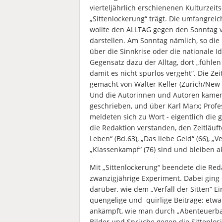
vierteljährlich erschienenen Kulturze
„Sittenlockerung“ trägt. Die umfangreic
wollte den ALLTAG gegen den Sonntag v
darstellen. Am Sonntag nämlich, so di
über die Sinnkrise oder die nationale I
Gegensatz dazu der Alltag, dort „fühlen
damit es nicht spurlos vergeht“. Die Ze
gemacht von Walter Keller (Zürich/New 
Und die Autorinnen und Autoren kamen 
geschrieben, und über Karl Marx; Profes
meldeten sich zu Wort - eigentlich die
die Redaktion verstanden, den Zeitläuf
Leben“ (Bd.63), „Das liebe Geld“ (66), „V
„Klassenkampf“ (76) sind und bleiben ak
Mit „Sittenlockerung“ beendete die Red
zwanzigjährige Experiment. Dabei gin
darüber, wie dem „Verfall der Sitten“ 
quengelige und quirlige Beiträge; etwa 
ankämpft, wie man durch „Abenteuerban
Bilder und Sprüche gegen die Sittenlosi