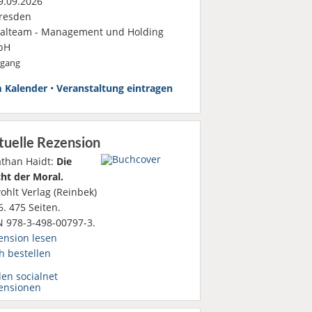
.09.2026
resden
ialteam - Management und Holding
bH
rgang
 Kalender
•
Veranstaltung eintragen
tuelle Rezension
athan Haidt:
Die
ht der Moral.
ohlt Verlag (Reinbek)
. 475 Seiten.
N 978-3-498-00797-3.
ension lesen
h bestellen
den socialnet
ensionen