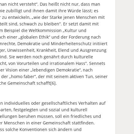
n nicht versteht“. Das heißt nicht nur, dass man
 zubilligt und ihnen damit ihre Würde lässt; es
ur zu entwickeln, „wie der Starke jenen Menschen mit
ilt sind, schwach zu bleiben“. Er setzt damit mit
um Beispiel die Weltkommission „Kultur und
ch einer „globalen Ethik“ und der Forderung nach
nrechte, Demokratie und Minderheitenschutz initiiert
nger, Unwissenheit, Krankheit, Elend und Ausgrenzung
ind. Sie werden noch genährt durch kulturelle
cht, von Vorurteilen und irrationalem Hass“. Sennets
der Vision einer „lebendigen Demokratie“, nach
t der „homo faber“, der mit seinem aktiven Tun, seiner
iche Gemeinschaft schafft[6].
n individuelles oder gesellschaftliches Verhalten auf
arten, festgelegten und sozial und kulturell
lungen beruhen müssen, soll ein friedliches und
Menschen in einer Gemeinschaft stattfinden.
ass solche Konventionen sich ändern und