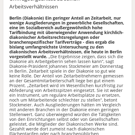
Arbeitsverhältnissen
Berlin (Diakonie) Ein geringer Anteil an Zeitarbeit, nur
wenige Ausgliederungen in gewerbliche Gesellschaften,
eine im Sozialbereich außergewöhnlich hohe
Tarifbindung mit überwiegender Anwendung kirchlich-
diakonischer Arbeitsrechtsregelungen oder
branchenspezifischer Tarifverträge - dies ergab die
bislang umfangreichste Untersuchung zu den
diakonischen Arbeitsverhältnissen, die heute in Berlin
vorgestellt wurde.
„Die Ergebnisse zeigen, dass sich die
Diakonie als Arbeitgeberin sehen lassen kann“, sagt
Diakonie-Präsident Johannes Stockmeier am Donnerstag
in Berlin. Zeitarbeit spiele in der Diakonie so gut wie
keine Rolle. Der Anteil von Zeitarbeitnehmern gemessen
an der Gesamtmitarbeiterschaft liege bei gut einem
Prozent. „Zeitarbeit wird im Wesentlichen kurzfristig zur
Abfederung von Arbeitsspitzen eingesetzt. Sie ist weder
ein Instrument, um reguläre Arbeitsplätze zu ersetzen,
noch um Mitarbeitende schlechter zu stellen“, betont
Stockmeier. Auch Ausgliederungen hätten im Vergleich
mit anderen Branchen in der Diakonie einen geringen
Stellenwert. Ganz überwiegend würden die Tätigkeiten
von den Einrichtungen selbst oder von Gesellschaften
geleistet, die Mitglieder der Diakonischen Werke sind.
Gezahlt werde dort zumeist nach diakonischen
Flächentarifen oder nach branchenüblichen