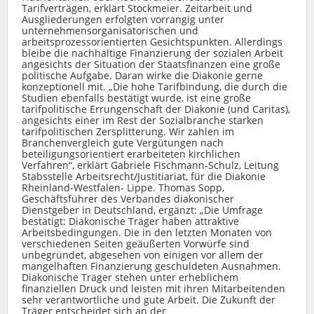
Tarifverträgen, erklärt Stockmeier. Zeitarbeit und
Ausgliederungen erfolgten vorrangig unter
unternehmensorganisatorischen und
arbeitsprozessorientierten Gesichtspunkten. Allerdings
bleibe die nachhaltige Finanzierung der sozialen Arbeit
angesichts der Situation der Staatsfinanzen eine große
politische Aufgabe. Daran wirke die Diakonie gerne
konzeptionell mit. „Die hohe Tarifbindung, die durch die
Studien ebenfalls bestätigt wurde, ist eine große
tarifpolitische Errungenschaft der Diakonie (und Caritas),
angesichts einer im Rest der Sozialbranche starken
tarifpolitischen Zersplitterung. Wir zahlen im
Branchenvergleich gute Vergütungen nach
beteiligungsorientiert erarbeiteten kirchlichen
Verfahren“, erklärt Gabriele Fischmann-Schulz, Leitung
Stabsstelle Arbeitsrecht/Justitiariat, für die Diakonie
Rheinland-Westfalen- Lippe. Thomas Sopp,
Geschäftsführer des Verbandes diakonischer
Dienstgeber in Deutschland, ergänzt: „Die Umfrage
bestätigt: Diakonische Träger haben attraktive
Arbeitsbedingungen. Die in den letzten Monaten von
verschiedenen Seiten geäußerten Vorwürfe sind
unbegründet, abgesehen von einigen vor allem der
mangelhaften Finanzierung geschuldeten Ausnahmen.
Diakonische Träger stehen unter erheblichem
finanziellen Druck und leisten mit ihren Mitarbeitenden
sehr verantwortliche und gute Arbeit. Die Zukunft der
Träger entscheidet sich an der