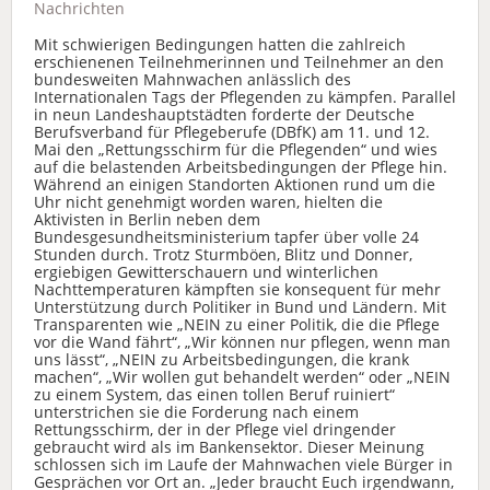
Nachrichten
Mit schwierigen Bedingungen hatten die zahlreich
erschienenen Teilnehmerinnen und Teilnehmer an den
bundesweiten Mahnwachen anlässlich des
Internationalen Tags der Pflegenden zu kämpfen. Parallel
in neun Landeshauptstädten forderte der Deutsche
Berufsverband für Pflegeberufe (DBfK) am 11. und 12.
Mai den „Rettungsschirm für die Pflegenden“ und wies
auf die belastenden Arbeitsbedingungen der Pflege hin.
Während an einigen Standorten Aktionen rund um die
Uhr nicht genehmigt worden waren, hielten die
Aktivisten in Berlin neben dem
Bundesgesundheitsministerium tapfer über volle 24
Stunden durch. Trotz Sturmböen, Blitz und Donner,
ergiebigen Gewitterschauern und winterlichen
Nachttemperaturen kämpften sie konsequent für mehr
Unterstützung durch Politiker in Bund und Ländern. Mit
Transparenten wie „NEIN zu einer Politik, die die Pflege
vor die Wand fährt“, „Wir können nur pflegen, wenn man
uns lässt“, „NEIN zu Arbeitsbedingungen, die krank
machen“, „Wir wollen gut behandelt werden“ oder „NEIN
zu einem System, das einen tollen Beruf ruiniert“
unterstrichen sie die Forderung nach einem
Rettungsschirm, der in der Pflege viel dringender
gebraucht wird als im Bankensektor. Dieser Meinung
schlossen sich im Laufe der Mahnwachen viele Bürger in
Gesprächen vor Ort an. „Jeder braucht Euch irgendwann,