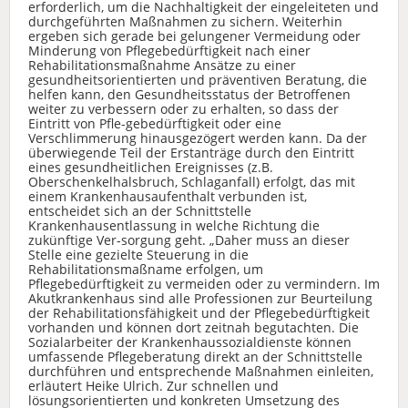
erforderlich, um die Nachhaltigkeit der eingeleiteten und
durchgeführten Maßnahmen zu sichern. Weiterhin
ergeben sich gerade bei gelungener Vermeidung oder
Minderung von Pflegebedürftigkeit nach einer
Rehabilitationsmaßnahme Ansätze zu einer
gesundheitsorientierten und präventiven Beratung, die
helfen kann, den Gesundheitsstatus der Betroffenen
weiter zu verbessern oder zu erhalten, so dass der
Eintritt von Pfle-gebedürftigkeit oder eine
Verschlimmerung hinausgezögert werden kann. Da der
überwiegende Teil der Erstanträge durch den Eintritt
eines gesundheitlichen Ereignisses (z.B.
Oberschenkelhalsbruch, Schlaganfall) erfolgt, das mit
einem Krankenhausaufenthalt verbunden ist,
entscheidet sich an der Schnittstelle
Krankenhausentlassung in welche Richtung die
zukünftige Ver-sorgung geht. „Daher muss an dieser
Stelle eine gezielte Steuerung in die
Rehabilitationsmaßname erfolgen, um
Pflegebedürftigkeit zu vermeiden oder zu vermindern. Im
Akutkrankenhaus sind alle Professionen zur Beurteilung
der Rehabilitationsfähigkeit und der Pflegebedürftigkeit
vorhanden und können dort zeitnah begutachten. Die
Sozialarbeiter der Krankenhaussozialdienste können
umfassende Pflegeberatung direkt an der Schnittstelle
durchführen und entsprechende Maßnahmen einleiten,
erläutert Heike Ulrich. Zur schnellen und
lösungsorientierten und konkreten Umsetzung des