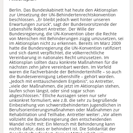
Berlin. Das Bundeskabinett hat heute den Aktionsplan
zur Umsetzung der UN-Behindertenrechtskonvention
beschlossen. „Er bleibt jedoch weit hinter unseren
Erwartungen zurück“, sagt der Bundesvorsitzende der
Lebenshilfe Robert Antretter. Der Wille der
Bundesregierung, die UN-Konvention über die Rechte
von Menschen mit Behinderungen zügig umzusetzen, sei
im Aktionsplan nicht zu erkennen. Bereits im März 2009
hatte die Bundesregierung die UN-Konvention ratifiziert
und sich damit verpflichtet, die völkerrechtliche
Vereinbarung in nationales Recht umzusetzen. Im
Aktionsplan sollten dazu konkrete Maßnahmen für die
nächsten zehn Jahre vereinbart werden. Im Vorfeld
waren die Fachverbände der Behindertenhilfe – so auch
die Bundesvereinigung Lebenshilfe – gehört worden.
„Jedoch mit enttäuschendem Ergebnis“, so Antretter,
„viele der Maßnahmen, die jetzt im Aktionsplan stehen,
laufen schon längst, oder sind sogar schon
abgeschlossen.“ Etliche Aussagen seien nur sehr
unkonkret formuliert, wie z.B. die sehr zu begrüßende
Einbeziehung von schwerstbehinderten Jugendlichen in
Berufsorientierungsmaßnahmen oder Maßnahmen zur
Rehabilitation und Teilhabe. Antretter weiter: „Vor allem
vollzieht die Bundesregierung den entscheidenden
Wandel nicht mit: Ein Mensch mit Behinderung kann
nichts dafür, dass er behindert ist. Die Solidarität der