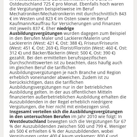
Ostdeutschland 725 € pro Monat. Ebenfalls hoch waren
die Vergütungen beispielsweise im Beruf
Mechatroniker/Mechatronikerin mit durchschnittlich 843
€ im Westen und 823 € im Osten sowie im Beruf
Kaufmann/Kauffrau für Versicherungen und Finanzen
mit jeweils 837 €. Eher
niedrige
Ausbildungsvergütungen
wurden dagegen zum Beispiel
in den Berufen Maler und Lackierer/Malerin und
Lackiererin (West: 421 €, Ost: 388 €), Friseur/Friseurin
(West: 451 €, Ost: 269 €), Florist/Floristin (West: 460 €, Ost:
312 €) und Bäcker/Bäckerin (West: 500 €, Ost: 390 €)
gezahlt. Bei den ermittelten berufsspezifischen
Durchschnittswerten ist zu beachten, dass häufig auch
im gleichen Beruf die tariflichen
Ausbildungsvergütungen je nach Branche und Region
erheblich voneinander abweichen. Zudem ist zu
berücksichtigen, dass die tariflichen
Ausbildungsvergütungen nur in der betrieblichen
Ausbildung gelten. In der aus öffentlichen Mitteln
finanzierten außerbetrieblichen Ausbildung erhalten die
Auszubildenden in der Regel erheblich niedrigere
Vergütungen, die hier nicht mit einbezogen sind.
Insgesamt verteilen sich die Ausbildungsvergütungen
in den untersuchten Berufen
im Jahr 2010 wie folgt: In
Westdeutschland
bewegten sich die Vergütungen für 67
% der Auszubildenden zwischen 500 und 799 €. Weniger
als 500 € erhielten 6 % der Auszubildenden, wobei
Vergütungen unter 400 € kaum vorkamen; 800 € und