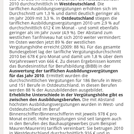
2010 durchschnittlich in
Westdeutschland
. Die
tariflichen Ausbildungsvergütungen erhöhten sich im
Durchschnitt um 1,3 % und damit deutlich geringer als
im Jahr 2009 mit 3,3 %. In
Ostdeutschland
stiegen die
tariflichen Ausbildungsvergütungen 2010 um 2,9 % auf
durchschnittlich 612 € im Monat - und somit ebenfalls
geringer als im Jahr zuvor (4,9 %). Der Abstand zum
westlichen Tarifniveau hat sich 2010 weiter vermindert:
Im Osten werden jetzt 89 % der westlichen
Vergütungshöhe erreicht (2009: 88 %). Für das gesamte
Bundesgebiet lag der tarifliche Vergütungsdurchschnitt
2010 bei 678 € pro Monat und damit um 1,8 % über dem
Vorjahreswert von 666 €. Zu diesen Ergebnissen kommt
das Bundesinstitut für Berufsbildung (BIBB) in der
Auswertung der tariflichen Ausbildungsvergütungen
für das Jahr 2010
. Ermittelt wurden die
durchschnittlichen Vergütungen für 186 Berufe in West-
und 151 Berufe in Ostdeutschland. In diesen Berufen
werden 88 % der Auszubildenden ausgebildet.
Erhebliche Unterschiede in der Vergütungshöhe gibt es
zwischen den Ausbildungsberufen.
Die mit Abstand
höchsten Ausbildungsvergütungen wurden in West- und
Ostdeutschland im Beruf
Binnenschiffer/Binnenschifferin mit jeweils 978 € pro
Monat erzielt. Hohe Vergütungen sind seit langem auch
in den Berufen des Bauhauptgewerbes (zum Beispiel
Maurer/Maurerin) tariflich vereinbart: Sie betrugen 2010
in Westdeutschland durchschnittlich 916 € und in