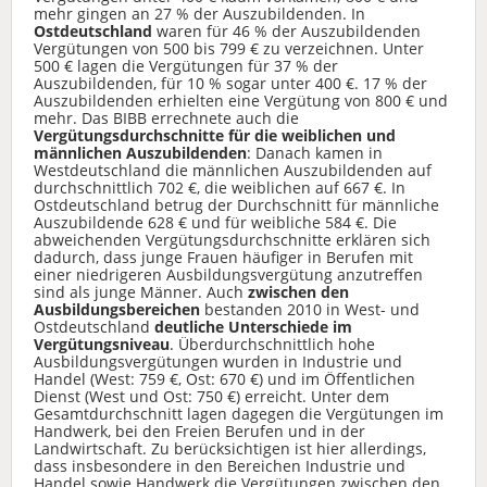
mehr gingen an 27 % der Auszubildenden. In
Ostdeutschland
waren für 46 % der Auszubildenden
Vergütungen von 500 bis 799 € zu verzeichnen. Unter
500 € lagen die Vergütungen für 37 % der
Auszubildenden, für 10 % sogar unter 400 €. 17 % der
Auszubildenden erhielten eine Vergütung von 800 € und
mehr. Das BIBB errechnete auch die
Vergütungsdurchschnitte für die weiblichen und
männlichen Auszubildenden
: Danach kamen in
Westdeutschland die männlichen Auszubildenden auf
durchschnittlich 702 €, die weiblichen auf 667 €. In
Ostdeutschland betrug der Durchschnitt für männliche
Auszubildende 628 € und für weibliche 584 €. Die
abweichenden Vergütungsdurchschnitte erklären sich
dadurch, dass junge Frauen häufiger in Berufen mit
einer niedrigeren Ausbildungsvergütung anzutreffen
sind als junge Männer. Auch
zwischen den
Ausbildungsbereichen
bestanden 2010 in West- und
Ostdeutschland
deutliche Unterschiede im
Vergütungsniveau
. Überdurchschnittlich hohe
Ausbildungsvergütungen wurden in Industrie und
Handel (West: 759 €, Ost: 670 €) und im Öffentlichen
Dienst (West und Ost: 750 €) erreicht. Unter dem
Gesamtdurchschnitt lagen dagegen die Vergütungen im
Handwerk, bei den Freien Berufen und in der
Landwirtschaft. Zu berücksichtigen ist hier allerdings,
dass insbesondere in den Bereichen Industrie und
Handel sowie Handwerk die Vergütungen zwischen den