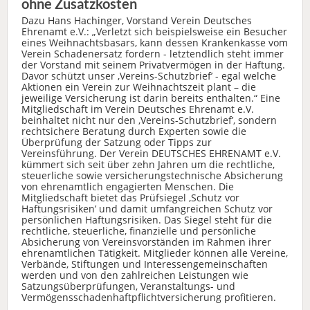
ohne Zusatzkosten
Dazu Hans Hachinger, Vorstand Verein Deutsches
Ehrenamt e.V.: „Verletzt sich beispielsweise ein Besucher
eines Weihnachtsbasars, kann dessen Krankenkasse vom
Verein Schadenersatz fordern - letztendlich steht immer
der Vorstand mit seinem Privatvermögen in der Haftung.
Davor schützt unser ‚Vereins-Schutzbrief’ - egal welche
Aktionen ein Verein zur Weihnachtszeit plant – die
jeweilige Versicherung ist darin bereits enthalten.“ Eine
Mitgliedschaft im Verein Deutsches Ehrenamt e.V.
beinhaltet nicht nur den ‚Vereins-Schutzbrief’, sondern
rechtsichere Beratung durch Experten sowie die
Überprüfung der Satzung oder Tipps zur
Vereinsführung. Der Verein DEUTSCHES EHRENAMT e.V.
kümmert sich seit über zehn Jahren um die rechtliche,
steuerliche sowie versicherungstechnische Absicherung
von ehrenamtlich engagierten Menschen. Die
Mitgliedschaft bietet das Prüfsiegel ‚Schutz vor
Haftungsrisiken’ und damit umfangreichen Schutz vor
persönlichen Haftungsrisiken. Das Siegel steht für die
rechtliche, steuerliche, finanzielle und persönliche
Absicherung von Vereinsvorständen im Rahmen ihrer
ehrenamtlichen Tätigkeit. Mitglieder können alle Vereine,
Verbände, Stiftungen und Interessengemeinschaften
werden und von den zahlreichen Leistungen wie
Satzungsüberprüfungen, Veranstaltungs- und
Vermögensschadenhaftpflichtversicherung profitieren.