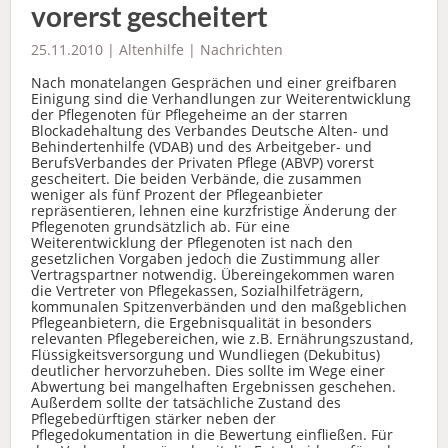
vorerst gescheitert
25.11.2010 |
Altenhilfe
|
Nachrichten
Nach monatelangen Gesprächen und einer greifbaren
Einigung sind die Verhandlungen zur Weiterentwicklung
der Pflegenoten für Pflegeheime an der starren
Blockadehaltung des Verbandes Deutsche Alten- und
Behindertenhilfe (VDAB) und des Arbeitgeber- und
BerufsVerbandes der Privaten Pflege (ABVP) vorerst
gescheitert. Die beiden Verbände, die zusammen
weniger als fünf Prozent der Pflegeanbieter
repräsentieren, lehnen eine kurzfristige Änderung der
Pflegenoten grundsätzlich ab. Für eine
Weiterentwicklung der Pflegenoten ist nach den
gesetzlichen Vorgaben jedoch die Zustimmung aller
Vertragspartner notwendig. Übereingekommen waren
die Vertreter von Pflegekassen, Sozialhilfeträgern,
kommunalen Spitzenverbänden und den maßgeblichen
Pflegeanbietern, die Ergebnisqualität in besonders
relevanten Pflegebereichen, wie z.B. Ernährungszustand,
Flüssigkeitsversorgung und Wundliegen (Dekubitus)
deutlicher hervorzuheben. Dies sollte im Wege einer
Abwertung bei mangelhaften Ergebnissen geschehen.
Außerdem sollte der tatsächliche Zustand des
Pflegebedürftigen stärker neben der
Pflegedokumentation in die Bewertung einfließen. Für