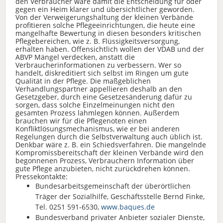
den Verbraucher wäre damit die Entscheidung für oder
gegen ein Heim klarer und übersichtlicher geworden.
Von der Verweigerungshaltung der kleinen Verbände
profitieren solche Pflegeeinrichtungen, die heute eine
mangelhafte Bewertung in diesen besonders kritischen
Pflegebereichen, wie z. B. Flüssigkeitsversorgung,
erhalten haben. Offensichtlich wollen der VDAB und der
ABVP Mängel verdecken, anstatt die
Verbraucherinformationen zu verbessern. Wer so
handelt, diskreditiert sich selbst im Ringen um gute
Qualität in der Pflege. Die maßgeblichen
Verhandlungspartner appellieren deshalb an den
Gesetzgeber, durch eine Gesetzesänderung dafür zu
sorgen, dass solche Einzelmeinungen nicht den
gesamten Prozess lahmlegen können. Außerdem
brauchen wir für die Pflegenoten einen
Konfliktlösungsmechanismus, wie er bei anderen
Regelungen durch die Selbstverwaltung auch üblich ist.
Denkbar wäre z. B. ein Schiedsverfahren. Die mangelnde
Kompromissbereitschaft der kleinen Verbände wird den
begonnenen Prozess, Verbrauchern Information über
gute Pflege anzubieten, nicht zurückdrehen können.
Pressekontakte:
Bundesarbeitsgemeinschaft der überörtlichen
Träger der Sozialhilfe, Geschäftsstelle Bernd Finke,
Tel. 0251 591-6530,
www.baques.de
Bundesverband privater Anbieter sozialer Dienste,