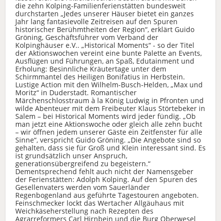
die zehn Kolping-Familienferienstätten bundesweit
durchstarten „Jedes unserer Häuser bietet ein ganzes
Jahr lang fantasievolle Zeitreisen auf den Spuren
historischer Berühmtheiten der Region“, erklärt Guido
Gröning, Geschäftsführer vom Verband der
Kolpinghäuser e.V.. „Historical Moments“ - so der Titel
der Aktionswochen vereint eine bunte Palette an Events,
Ausflügen und Führungen, an Spaß, Edutainment und
Erholung: Besinnliche Kräutertage unter dem
Schirmmantel des Heiligen Bonifatius in Herbstein.
Lustige Action mit den Wilhelm-Busch-Helden, „Max und
Moritz“ in Duderstadt. Romantischer
Märchenschlosstraum à la König Ludwig in Pfronten und
wilde Abenteuer mit dem Freibeuter Klaus Störtebeker in
Salem – bei Historical Moments wird jeder fündig. „Ob
man jetzt eine Aktionswoche oder gleich alle zehn bucht
– wir öffnen jedem unserer Gäste ein Zeitfenster für alle
Sinne“, verspricht Guido Gröning. „Die Angebote sind so
gehalten, dass sie für Groß und Klein interessant sind. Es
ist grundsätzlich unser Anspruch,
generationsübergreifend zu begeistern.“
Dementsprechend fehlt auch nicht der Namensgeber
der Ferienstätten: Adolph Kolping. Auf den Spuren des
Gesellenvaters werden vom Sauerländer
Regenbogenland aus geführte Tagestouren angeboten.
Feinschmecker lockt das Wertacher Allgäuhaus mit
Weichkäseherstellung nach Rezepten des
Agrarreformers Carl Hirnbein und die Burg Oberwesel