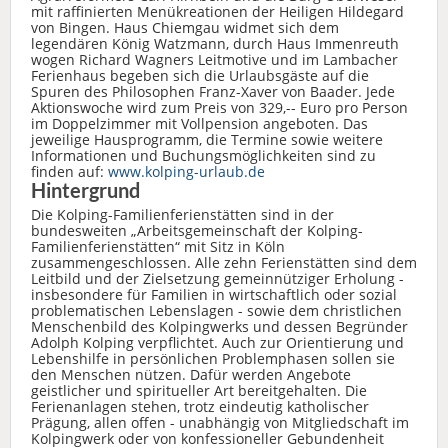
mit raffinierten Menükreationen der Heiligen Hildegard
von Bingen. Haus Chiemgau widmet sich dem
legendären König Watzmann, durch Haus Immenreuth
wogen Richard Wagners Leitmotive und im Lambacher
Ferienhaus begeben sich die Urlaubsgäste auf die
Spuren des Philosophen Franz-Xaver von Baader. Jede
Aktionswoche wird zum Preis von 329,-- Euro pro Person
im Doppelzimmer mit Vollpension angeboten. Das
jeweilige Hausprogramm, die Termine sowie weitere
Informationen und Buchungsmöglichkeiten sind zu
finden auf:
www.kolping-urlaub.de
Hintergrund
Die Kolping-Familienferienstätten sind in der
bundesweiten „Arbeitsgemeinschaft der Kolping-
Familienferienstätten“ mit Sitz in Köln
zusammengeschlossen. Alle zehn Ferienstätten sind dem
Leitbild und der Zielsetzung gemeinnütziger Erholung -
insbesondere für Familien in wirtschaftlich oder sozial
problematischen Lebenslagen - sowie dem christlichen
Menschenbild des Kolpingwerks und dessen Begründer
Adolph Kolping verpflichtet. Auch zur Orientierung und
Lebenshilfe in persönlichen Problemphasen sollen sie
den Menschen nützen. Dafür werden Angebote
geistlicher und spiritueller Art bereitgehalten. Die
Ferienanlagen stehen, trotz eindeutig katholischer
Prägung, allen offen - unabhängig von Mitgliedschaft im
Kolpingwerk oder von konfessioneller Gebundenheit