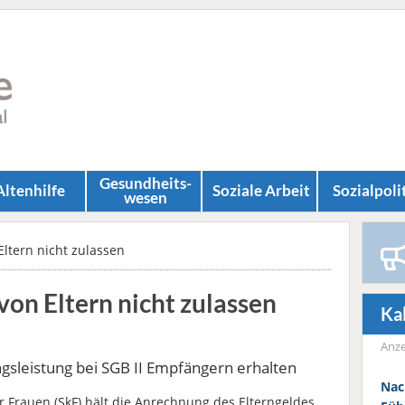
Gesundheits­
Altenhilfe
Soziale Arbeit
Sozial­poli
wesen
ltern nicht zulassen
on Eltern nicht zulassen
Ka
Anze
gsleistung bei SGB II Empfängern erhalten
Nac
r Frauen (SkF) hält die Anrechnung des Elterngeldes