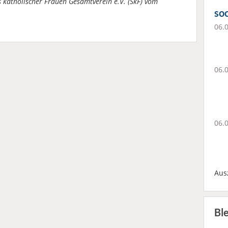
s katholischer Frauen Gesamtverein e.V. (SkF) vom
soc
06.
06.
06.
Aus
Bl