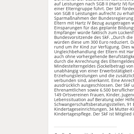
auf Leistungen nach SGB II (Hartz IV) f
einer Elterngruppe führt. Der SkF forde
von SGB II Leistungen aufrecht zu erhal
Sparmaßnahmen der Bundesregierung be
Eltern mit Hartz IV Bezug ausgetragen 
Einsparungen für das geplante Bildungs
Empfänger würde faktisch zum Lückenfüll
Bundesvorsitzende des SkF. „Durch die
würden diese um 300 Euro reduziert. D
rund um ihr Kind zur Verfügung. Dies 
Ungleichbehandlung der Eltern mit Hart
auch ohne vorhergehende Berufstätigkei
durch die Anrechnung des Elterngeldes
Mindestelterngeldes (Sockelbetrag) von
unabhängig von einer Erwerbstätigkeit 
Erziehungsleistungen und die zusätzlic
verbunden sind, anerkannt. Eine Anrech
ausdrücklich ausgeschlossen. Der SkF u
Ehrenamtlichen sowie 6.500 berufliche
149 Ortsvereinen Frauen, Kinder, Jugend
Lebenssituation auf Beratung oder Hilf
Schwangerschaftsberatungsstellen, 91 
Kindertageseinrichtungen, 34 Mutter-K
Kindertagespflege. Der SkF ist Mitglie