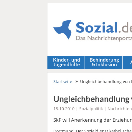
Kinder- und
Behinderung
Jugendhilfe
& Inklusion
Startseite
Ungleichbehandlung von E
Ungleichbehandlung v
18.10.2010 |
Sozialpolitik
|
Nachrichten
SkF will Anerkennung der Erziehun
Dortmund. Der Sozialdienst katholische