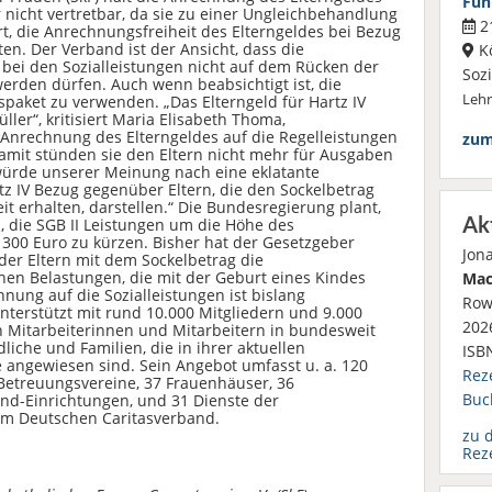
Füh
ür nicht vertretbar, da sie zu einer Ungleichbehandlung
21
rt, die Anrechnungsfreiheit des Elterngeldes bei Bezug
ten. Der Verband ist der Ansicht, dass die
K
i den Sozialleistungen nicht auf dem Rücken der
Soz
werden dürfen. Auch wenn beabsichtigt ist, die
Leh
paket zu verwenden. „Das Elterngeld für Hartz IV
er“, kritisiert Maria Elisabeth Thoma,
 Anrechnung des Elterngeldes auf die Regelleistungen
zum
amit stünden sie den Eltern nicht mehr für Ausgaben
würde unserer Meinung nach eine eklatante
z IV Bezug gegenüber Eltern, die den Sockelbetrag
t erhalten, darstellen.“ Die Bundesregierung plant,
Ak
, die SGB II Leistungen um die Höhe des
 300 Euro zu kürzen. Bisher hat der Gesetzgeber
Jon
der Eltern mit dem Sockelbetrag die
hen Belastungen, die mit der Geburt eines Kindes
Mac
nung auf die Sozialleistungen ist bislang
Row
nterstützt mit rund 10.000 Mitgliedern und 9.000
2026
n Mitarbeiterinnen und Mitarbeitern in bundesweit
liche und Familien, die in ihrer aktuellen
ISB
e angewiesen sind. Sein Angebot umfasst u. a. 120
Rez
Betreuungsvereine, 37 Frauenhäuser, 36
Buc
ind-Einrichtungen, und 31 Dienste der
d im Deutschen Caritasverband.
zu 
Rez