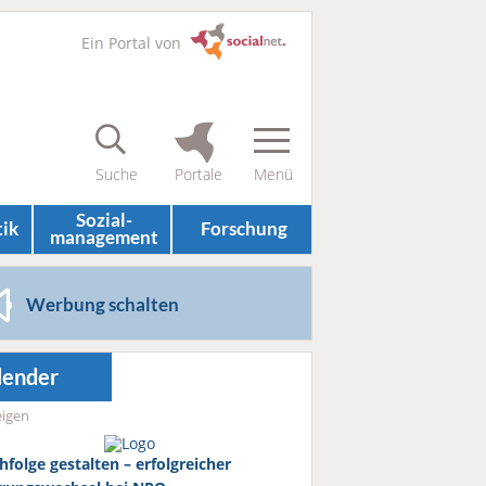
Ein Portal von
Sozial­
tik
Forschung
management
Werbung schalten
lender
igen
hfolge gestalten – erfolgreicher