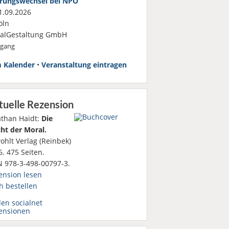
rungswechsel bei NPO
.09.2026
öln
ialGestaltung GmbH
rgang
 Kalender
•
Veranstaltung eintragen
tuelle Rezension
athan Haidt:
Die
ht der Moral.
ohlt Verlag (Reinbek)
. 475 Seiten.
N 978-3-498-00797-3.
ension lesen
h bestellen
den socialnet
ensionen