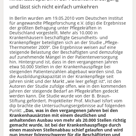
und lässt sich nicht einfach umkehren
In Berlin wurden am 19.05.2010 vom Deutschen Institut
für angewandte Pflegeforschung e.V. (dip) die Ergebnisse
der größten Befragung unter Pflegekräften in
Deutschland vorgestellt. Mehr als 10.000 in
Krankenhäusern beschäftigte Gesundheits- und
Krankenpfleger beteiligten sich an der Studie „Pflege-
Thermometer 2009“. Die Ergebnisse weisen auf eine
steigende Belastung der Beschäftigten und demzufolge
auf zunehmende Mängel in der Patientenversorgung
hin. Hintergrund ist, dass in den vergangenen Jahren
etwa 50.000 Stellen in der Krankenhauspflege bei
steigenden Patientenzahlen abgebaut worden sind. Da
die Ausbildungskapazität in der Krankenpflege seit
Jahren sinkt und der Markt „wie leer gefegt ist“, ist den
Autoren der Studie zufolge offen, wie in den kommenden
Jahren der steigende Bedarf an Pflegekräften gedeckt
werden kann. Die Studie wurde von der B. Braun-
Stiftung gefördert. Projektleiter Prof. Michael Isfort vom
dip brachte die Untersuchungsergebnisse auf folgenden
Punkt:
„Das, was in den vergangenen Jahren bei den
Krankenhausärzten mit einem deutlichen und
anhaltenden Ausbau von mehr als 20.000 Stellen richtig
gemacht wurde, ist bei der Krankenhauspflege durch
einen massiven Stellenabbau schief gelaufen und wird
nun immer folgenschwerer für die Beschäftigten und