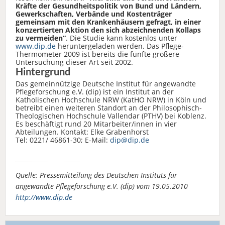
Kräfte der Gesundheitspolitik von Bund und Ländern,
Gewerkschaften, Verbände und Kostenträger
gemeinsam mit den Krankenhäusern gefragt, in einer
konzertierten Aktion den sich abzeichnenden Kollaps
zu vermeiden“
. Die Studie kann kostenlos unter
www.dip.de
heruntergeladen werden. Das Pflege-
Thermometer 2009 ist bereits die fünfte größere
Untersuchung dieser Art seit 2002.
Hintergrund
Das gemeinnützige Deutsche Institut für angewandte
Pflegeforschung e.V. (dip) ist ein Institut an der
Katholischen Hochschule NRW (KatHO NRW) in Köln und
betreibt einen weiteren Standort an der Philosophisch-
Theologischen Hochschule Vallendar (PTHV) bei Koblenz.
Es beschäftigt rund 20 Mitarbeiter/innen in vier
Abteilungen. Kontakt: Elke Grabenhorst
Tel: 0221/ 46861-30; E-Mail:
dip@dip.de
Quelle: Pressemitteilung des Deutschen Instituts für
angewandte Pflegeforschung e.V. (dip) vom 19.05.2010
http://www.dip.de