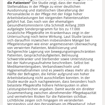
die Patienten!“
Die Studie zeigt, dass der massive
Stellenabbau in der Pflege zu einer deutlichen
Ausdünnung und statistischen Überalterung der
Personaldecke in der Pflege mit der Folge hoher
Arbeitsbelastungen bei steigenden Patientenzahlen
geführt hat. Das noch von der ehemaligen
Gesundheitsministerin Ulla Schmidt Anfang 2009
aufgelegte Sonderprogramm für bis zu 17.000
zusätzliche Pflegekräfte im Krankenhaus zeigt in der
Untersuchung noch keine Wirkung. Laut Studie lassen
sich daraufhin inzwischen insbesondere Mängel bei
Pflegeleistungen wie einer angemessenen Überwachung
von verwirrten Patienten, Mobilisierung und
fachgerechte Lagerung von bewegungseingeschränkten
Patienten, Gesprächshäufigkeiten, Betreuung
Schwerstkranker und Sterbender sowie Unterstützung
bei der Nahrungsaufnahme beschreiben. Selbst bei
Medikamentengaben, Verbandswechseln und
Hygienemaßnahmen sind es jeweils etwas mehr als die
Hälfte der Befragten, die Fehler aufgrund von hoher
Arbeitsbelastung nicht ausschließen konnten. In der
Studie wurde auch nachgewiesen, dass besonders hoch
belastete Pflegekräfte höhere Fehlerquoten in allen
Leistungsbereichen angaben. Damit wurde ein direkter
Zusammenhang zwischen abnehmender Pflegekapazität
und vermehrten Risiken für die Patienten sichtbar.
Lichtblicke zeigen sich hingegen im veränderten
Verständnis und den Perspektiven im Pflegeberuf. Isfort