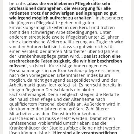
betonte,
„dass die verbliebenen Pflegekräfte sehr
professionell darangehen, die Versorgung für alle
Patienten trotz der schwierigen Bedingungen so gut
wie irgend möglich aufrecht zu erhalten“
. Insbesondere
die jüngeren Pflegekräfte gehen mit guten
Entwicklungsmöglichkeiten in den Beruf und trotzen
somit den schwierigen Arbeitsbedingungen. Unter
anderem strebt jede zweite Pflegekraft unter 25 Jahren
eine akademische Weiterqualifizierung an. Zugleich wird
von den Autoren kritisiert, dass so gut wie nichts für
einen Verbleib der älteren Mitarbeiter über 50 Jahrein
der Krankenhauspflege getan wird.
„Das ist schon eine
erschreckende Tatenlosigkeit, die wir hier beschreiben
müssen“
, so Isfort. Kurzfristige Änderungen des
Personalmangels in der Krankenhauspflege erscheinen
nach den vorliegenden Erkenntnissen indes kaum
möglich, da nicht genügend ausgebildet wird und der
Arbeitsmarkt quasi leer gefegt ist. Es herrscht bereits in
einigen Regionen Deutschlands ein akuter
Fachkräftemangel. Denn zeitgleich steigen die Bedarfe
der häuslichen Pflege und der Altenheime nach
qualifiziertem Personal ebenfalls an. Außerdem wird in
den kommenden Jahren eine größere Zahl älterer
Mitarbeiter aus dem Dienst im Krankenhaus
ausscheiden und muss ersetzt werden. Damit ist ein
umfassendes Problemfeld umschrieben, das die
Krankenhäuser der Studie zufolge alleine nicht werden
lösen können. Isfort:
“Hier sind alle verantwortlichen