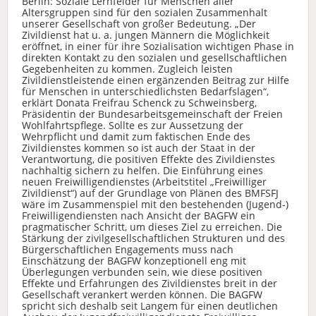
Berlin: Soziale Lernfelder für Menschen aller
Altersgruppen sind für den sozialen Zusammenhalt
unserer Gesellschaft von großer Bedeutung. „Der
Zivildienst hat u. a. jungen Männern die Möglichkeit
eröffnet, in einer für ihre Sozialisation wichtigen Phase in
direkten Kontakt zu den sozialen und gesellschaftlichen
Gegebenheiten zu kommen. Zugleich leisten
Zivildienstleistende einen ergänzenden Beitrag zur Hilfe
für Menschen in unterschiedlichsten Bedarfslagen“,
erklärt Donata Freifrau Schenck zu Schweinsberg,
Präsidentin der Bundesarbeitsgemeinschaft der Freien
Wohlfahrtspflege. Sollte es zur Aussetzung der
Wehrpflicht und damit zum faktischen Ende des
Zivildienstes kommen so ist auch der Staat in der
Verantwortung, die positiven Effekte des Zivildienstes
nachhaltig sichern zu helfen. Die Einführung eines
neuen Freiwilligendienstes (Arbeitstitel „Freiwilliger
Zivildienst“) auf der Grundlage von Plänen des BMFSFJ
wäre im Zusammenspiel mit den bestehenden (Jugend-)
Freiwilligendiensten nach Ansicht der BAGFW ein
pragmatischer Schritt, um dieses Ziel zu erreichen. Die
Stärkung der zivilgesellschaftlichen Strukturen und des
Bürgerschaftlichen Engagements muss nach
Einschätzung der BAGFW konzeptionell eng mit
Überlegungen verbunden sein, wie diese positiven
Effekte und Erfahrungen des Zivildienstes breit in der
Gesellschaft verankert werden können. Die BAGFW
spricht sich deshalb seit Langem für einen deutlichen