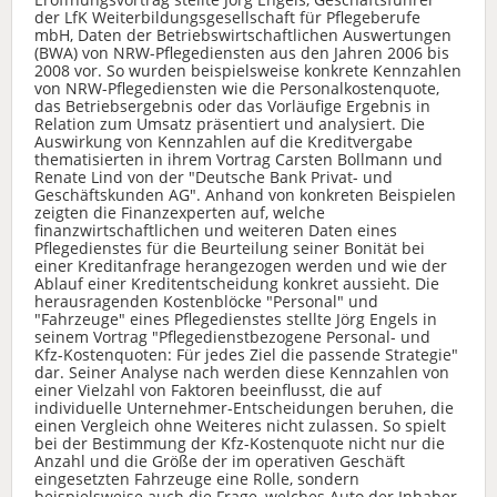
der LfK Weiterbildungsgesellschaft für Pflegeberufe
mbH, Daten der Betriebswirtschaftlichen Auswertungen
(BWA) von NRW-Pflegediensten aus den Jahren 2006 bis
2008 vor. So wurden beispielsweise konkrete Kennzahlen
von NRW-Pflegediensten wie die Personalkostenquote,
das Betriebsergebnis oder das Vorläufige Ergebnis in
Relation zum Umsatz präsentiert und analysiert. Die
Auswirkung von Kennzahlen auf die Kreditvergabe
thematisierten in ihrem Vortrag Carsten Bollmann und
Renate Lind von der "Deutsche Bank Privat- und
Geschäftskunden AG". Anhand von konkreten Beispielen
zeigten die Finanzexperten auf, welche
finanzwirtschaftlichen und weiteren Daten eines
Pflegedienstes für die Beurteilung seiner Bonität bei
einer Kreditanfrage herangezogen werden und wie der
Ablauf einer Kreditentscheidung konkret aussieht. Die
herausragenden Kostenblöcke "Personal" und
"Fahrzeuge" eines Pflegedienstes stellte Jörg Engels in
seinem Vortrag "Pflegedienstbezogene Personal- und
Kfz-Kostenquoten: Für jedes Ziel die passende Strategie"
dar. Seiner Analyse nach werden diese Kennzahlen von
einer Vielzahl von Faktoren beeinflusst, die auf
individuelle Unternehmer-Entscheidungen beruhen, die
einen Vergleich ohne Weiteres nicht zulassen. So spielt
bei der Bestimmung der Kfz-Kostenquote nicht nur die
Anzahl und die Größe der im operativen Geschäft
eingesetzten Fahrzeuge eine Rolle, sondern
beispielsweise auch die Frage, welches Auto der Inhaber