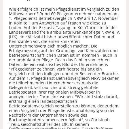
Wie erfolgreich ist mein Pflegedienst im Vergleich zu den
Mitbewerbern? Rund 60 Pflegeunternehmer nahmen am
1. Pflegedienst-Betriebsvergleich NRW am 17. November
in Köln teil, um Antworten auf Fragen wie diese zu
finden. Auf der Exklusiv-Tagung im KölnTurm stellte der
Landesverband freie ambulante Krankenpflege NRW e. V.
(LfK) eine Vielzahl bisher unveröffentlichter Daten und
Kennzahlen vor, die einen konkreten
Unternehmensvergleich möglich machen. Die
Erfolgsmessung auf der Grundlage von Kennzahlen und
betriebswirtschaftlichen Daten ist im Kommen - auch in
der ambulanten Pflege. Doch das Fehlen von echten
Daten, die ein realistisches Bild des Unternehmens
"Pflegedienst" zeichnen, verhinderte bislang ein
Vergleich mit den Kollegen und den Besten der Branche.
Auf dem 1. Pflegedienst-Betriebsvergleich NRW bekamen
die teilnehmenden Unternehmer erstmals die
Gelegenheit, vertrauliche und streng gehütete
Betriebsdaten ihrer regionalen Mitbewerber in
anonymisierter Form einzusehen. "Wir sind stolz darauf,
erstmalig einen landesspezifischen
Betriebsdatenvergleich vorstellen zu können, der zudem
einen Vergleich der Pflegedienste, unabhängig von der
Rechtsform der Unternehmen sowie des
Buchungskontenrahmens, ermöglicht", so Christoph
Treiß, Geschäftsführer des LfK. In seinem
Eröffnungsvortrag stellte Jörg Engels, Geschäftsführer