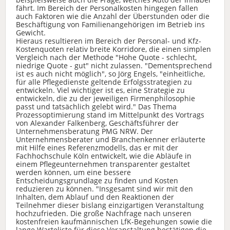
fährt. Im Bereich der Personalkosten hingegen fallen
auch Faktoren wie die Anzahl der Überstunden oder die
Beschäftigung von Familienangehörigen im Betrieb ins
Gewicht.
Hieraus resultieren im Bereich der Personal- und Kfz-
Kostenquoten relativ breite Korridore, die einen simplen
Vergleich nach der Methode "Hohe Quote - schlecht,
niedrige Quote - gut" nicht zulassen. "Dementsprechend
ist es auch nicht möglich", so Jörg Engels, "einheitliche,
für alle Pflegedienste geltende Erfolgsstrategien zu
entwickeln. Viel wichtiger ist es, eine Strategie zu
entwickeln, die zu der jeweiligen Firmenphilosophie
passt und tatsächlich gelebt wird." Das Thema
Prozessoptimierung stand im Mittelpunkt des Vortrags
von Alexander Falkenberg, Geschäftsführer der
Unternehmensberatung PMG NRW. Der
Unternehmensberater und Branchenkenner erläuterte
mit Hilfe eines Referenzmodells, das er mit der
Fachhochschule Köln entwickelt, wie die Abläufe in
einem Pflegeunternehmen transparenter gestaltet
werden können, um eine bessere
Entscheidungsgrundlage zu finden und Kosten
reduzieren zu können. "Insgesamt sind wir mit den
Inhalten, dem Ablauf und den Reaktionen der
Teilnehmer dieser bislang einzigartigen Veranstaltung
hochzufrieden. Die große Nachfrage nach unseren
kostenfreien kaufmännischen LfK-Begehungen sowie die
lange Warteliste für diese Veranstaltung bestätigen die