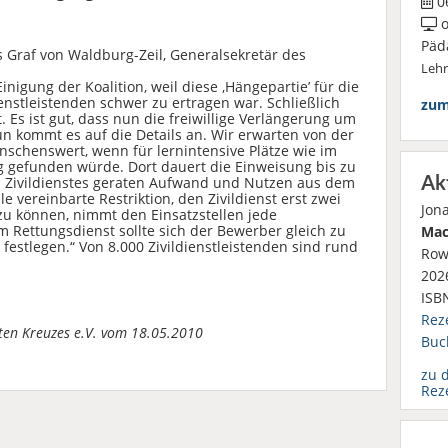
06
o
Päd
Graf von Waldburg-Zeil, Generalsekretär des
Leh
nigung der Koalition, weil diese ‚Hängepartie’ für die
enstleistenden schwer zu ertragen war. Schließlich
zum
. Es ist gut, dass nun die freiwillige Verlängerung um
n kommt es auf die Details an. Wir erwarten von der
ünschenswert, wenn für lernintensive Plätze wie im
 gefunden würde. Dort dauert die Einweisung bis zu
Ak
s Zivildienstes geraten Aufwand und Nutzen aus dem
e vereinbarte Restriktion, den Zivildienst erst zwei
Jon
u können, nimmt den Einsatzstellen jede
im Rettungsdienst sollte sich der Bewerber gleich zu
Mac
 festlegen.“ Von 8.000 Zivildienstleistenden sind rund
Row
2026
ISB
Rez
oten Kreuzes e.V. vom 18.05.2010
Buc
zu 
Rez