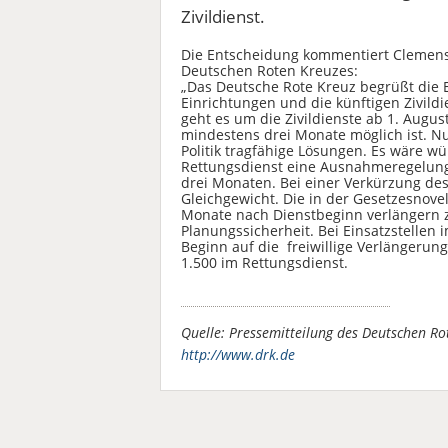
Zivildienst.
Die Entscheidung kommentiert Clemens 
Deutschen Roten Kreuzes:
„Das Deutsche Rote Kreuz begrüßt die Ei
Einrichtungen und die künftigen Zivildi
geht es um die Zivildienste ab 1. August
mindestens drei Monate möglich ist. Nu
Politik tragfähige Lösungen. Es wäre w
Rettungsdienst eine Ausnahmeregelung
drei Monaten. Bei einer Verkürzung de
Gleichgewicht. Die in der Gesetzesnovell
Monate nach Dienstbeginn verlängern z
Planungssicherheit. Bei Einsatzstellen 
Beginn auf die freiwillige Verlängerung
1.500 im Rettungsdienst.
Quelle: Pressemitteilung des Deutschen R
http://www.drk.de