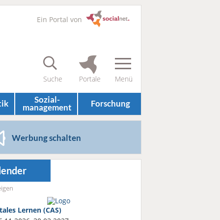
Ein Portal von
Sozial­
tik
Forschung
management
Werbung schalten
lender
igen
itales Lernen (CAS)