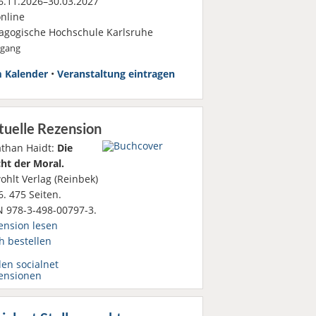
.11.2026–30.03.2027
nline
agogische Hochschule Karlsruhe
rgang
 Kalender
•
Veranstaltung eintragen
tuelle Rezension
athan Haidt:
Die
ht der Moral.
ohlt Verlag (Reinbek)
. 475 Seiten.
N 978-3-498-00797-3.
ension lesen
h bestellen
den socialnet
ensionen