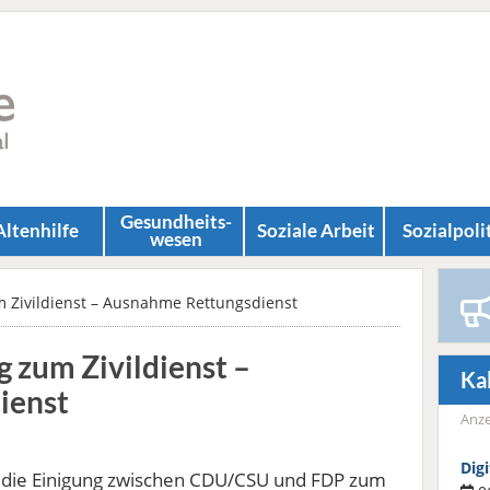
Gesundheits­
Altenhilfe
Soziale Arbeit
Sozial­poli
wesen
 Zivildienst – Ausnahme Rettungsdienst
 zum Zivildienst –
Ka
ienst
Anze
Dig
 die Einigung zwischen CDU/CSU und FDP zum