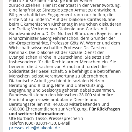
Pflicht zur sozialen Fürsorge immer weiter
zurückzuziehen. Hier ist der Staat in der Verantwortung,
eine langfristige Strategie gegen Armut zu entwickeln.
Bürgerschaftliches Engagement kann nur helfen, die
erste Not zu lindern.“ Auf der Diakonie-Caritas Bühne
beim Ökumenischen Kirchentag in München diskutieren
am Freitag Vertreter von Diakonie und Caritas mit
Bundesminister a.D. Dr. Norbert Blüm, dem Bayerischen
Finanzminister Georg Fahrenschon, dem Gründer der
dm-Drogeriemärkte, Professor Götz W. Werner und dem
Wirtschaftswissenschaftler Professor Dr. Carsten
Rennhak. Die Diakonie ist der soziale Dienst der
Evangelischen Kirche in Deutschland. Sie setzt sich
insbesondere für die Rechte armer Menschen ein. Sie
benennt die Ursachen von Armut und fordert die
Solidarität der Gesellschaft. Sie befähigt die betroffenen
Menschen, selbst Verantwortung zu übernehmen.
Diakonische Arbeit geschieht in sozialen Netzen.
Beratung und Bildung, Hilfe und Unterstützung,
Begegnung und Seelsorge gehören dabei zusammen.
Bundesweit stehen den Menschen 28.000 stationäre
Einrichtungen sowie ambulante Dienste und
Beratungsstellen mit 440.000 Mitarbeitenden und
400.000 Ehrenamtlichen zur Verfügung.
Für Rückfragen
und weitere Informationen
Ute Burbach-Tasso, Pressesprecherin
Telefon (030) 83001-130, E-Mail:
pressestelle@diakonie.de