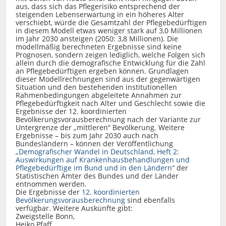
aus, dass sich das Pflegerisiko entsprechend der
steigenden Lebenserwartung in ein höheres Alter
verschiebt, würde die Gesamtzahl der Pflegebedürftigen
in diesem Modell etwas weniger stark auf 3,0 Millionen
im Jahr 2030 ansteigen (2050: 3,8 Millionen). Die
modellmäßig berechneten Ergebnisse sind keine
Prognosen, sondern zeigen lediglich, welche Folgen sich
allein durch die demografische Entwicklung für die Zahl
an Pflegebedürftigen ergeben können. Grundlagen
dieser Modellrechnungen sind aus der gegenwärtigen
Situation und den bestehenden institutionellen
Rahmenbedingungen abgeleitete Annahmen zur
Pflegebedürftigkeit nach Alter und Geschlecht sowie die
Ergebnisse der 12. koordinierten
Bevölkerungsvorausberechnung nach der Variante zur
Untergrenze der „mittleren“ Bevölkerung. Weitere
Ergebnisse – bis zum Jahr 2030 auch nach
Bundesländern – können der Veröffentlichung
„Demografischer Wandel in Deutschland, Heft 2:
Auswirkungen auf Krankenhausbehandlungen und
Pflegebedürftige im Bund und in den Ländern“
der
Statistischen Ämter des Bundes und der Länder
entnommen werden.
Die Ergebnisse der
12. koordinierten
Bevölkerungsvorausberechnung
sind ebenfalls
verfügbar. Weitere Auskünfte gibt:
Zweigstelle Bonn,
Heiko Pfaff,