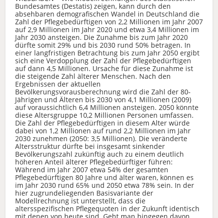
Bundesamtes (Destatis) zeigen, kann durch den
absehbaren demografischen Wandel in Deutschland die
Zahl der Pflege­bedürftigen von 2,2 Millionen im Jahr 2007
auf 2,9 Millionen im Jahr 2020 und etwa 3,4 Millionen im
Jahr 2030 ansteigen. Die Zunahme bis zum Jahr 2020
dürfte somit 29% und bis 2030 rund 50% betragen. In
einer langfristigen Betrachtung bis zum Jahr 2050 ergibt
sich eine Verdopplung der Zahl der Pflegebedürftigen
auf dann 4,5 Millionen. Ursache für diese Zunahme ist
die steigende Zahl älterer Menschen. Nach den
Ergebnissen der aktuellen
Bevölkerungsvorausberechnung wird die Zahl der 80-
Jährigen und Älteren bis 2030 von 4,1 Millionen (2009)
auf voraussichtlich 6,4 Millionen ansteigen. 2050 könnte
diese Altersgruppe 10,2 Millionen Personen umfassen.
Die Zahl der Pflegebedürftigen in diesem Alter würde
dabei von 1,2 Millionen auf rund 2,2 Millionen im Jahr
2030 zunehmen (2050: 3,5 Millionen). Die veränderte
Altersstruktur dürfte bei insgesamt sinkender
Bevölkerungszahl zukünftig auch zu einem deutlich
höheren Anteil älterer Pflegebedürftiger führen:
Während im Jahr 2007 etwa 54% der gesamten
Pflegebedürftigen 80 Jahre und älter waren, können es
im Jahr 2030 rund 65% und 2050 etwa 78% sein. In der
hier zugrundeliegenden Basisvariante der
Modellrechnung ist unterstellt, dass die
altersspezifischen Pflegequoten in der Zukunft identisch
mit denen von heute sind. Geht man hingegen davon