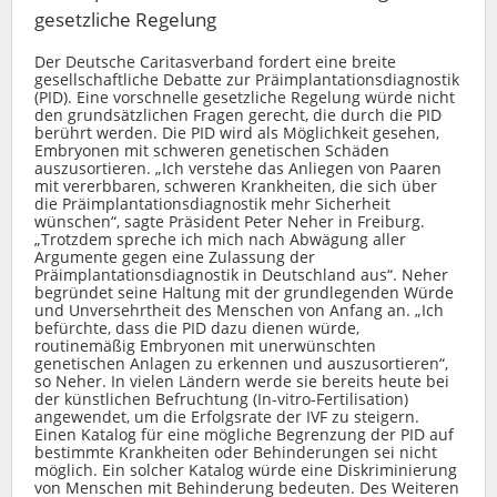
gesetzliche Regelung
Der Deutsche Caritasverband fordert eine breite
gesellschaftliche Debatte zur Präimplantationsdiagnostik
(PID). Eine vorschnelle gesetzliche Regelung würde nicht
den grundsätzlichen Fragen gerecht, die durch die PID
berührt werden. Die PID wird als Möglichkeit gesehen,
Embryonen mit schweren genetischen Schäden
auszusortieren. „Ich verstehe das Anliegen von Paaren
mit vererbbaren, schweren Krankheiten, die sich über
die Präimplantationsdiagnostik mehr Sicherheit
wünschen“, sagte Präsident Peter Neher in Freiburg.
„Trotzdem spreche ich mich nach Abwägung aller
Argumente gegen eine Zulassung der
Präimplantationsdiagnostik in Deutschland aus“. Neher
begründet seine Haltung mit der grundlegenden Würde
und Unversehrtheit des Menschen von Anfang an. „Ich
befürchte, dass die PID dazu dienen würde,
routinemäßig Embryonen mit unerwünschten
genetischen Anlagen zu erkennen und auszusortieren“,
so Neher. In vielen Ländern werde sie bereits heute bei
der künstlichen Befruchtung (In-vitro-Fertilisation)
angewendet, um die Erfolgsrate der IVF zu steigern.
Einen Katalog für eine mögliche Begrenzung der PID auf
bestimmte Krankheiten oder Behinderungen sei nicht
möglich. Ein solcher Katalog würde eine Diskriminierung
von Menschen mit Behinderung bedeuten. Des Weiteren