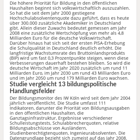
Die höhere Priorität für Bildung in den öffentlichen
Haushalten beginnt sich volkswirtschaftlich auszuzahlen.
So hat die seit dem Jahr 2000 gestiegene
Hochschulabsolventenquote dazu geführt, dass es heute
über 300.000 zusätzliche Akademiker in Deutschland
gibt. Allein dieser Zuwachs bedeutet gemessen am Jahr
2008 eine zusätzliche Wertschöpfung von mehr als 4,8
Milliarden Euro für die deutsche Volkswirtschaft.
Darüber hinaus hat sich seit der ersten PISA-Erhebung
die Schulqualität in Deutschland deutlich erhöht. Die
langfristige Wachstumsrate des Bruttoinlandsprodukts
(BIP) wird um fast 0,3 Prozentpunkte steigen, wenn diese
Verbesserungen dauerhaft bestehen bleiben. So wird die
deutsche Wirtschaft im Jahr 2020 zusätzlich um rund 11
Milliarden Euro, im Jahr 2030 um rund 43 Milliarden Euro
und im Jahr 2050 um rund 179 Milliarden Euro wachsen.
Studie vergleicht 13 bildungspolitische
Handlungsfelder
Der Bildungsmonitor des IW Köln wird seit dem Jahr 2004
jährlich veröffentlicht. Die Studie umfasst 111
Indikatoren, darunter die Priorität von Bildungsausgaben
in den öffentlichen Haushalten, die
Ganztagsinfrastruktur, Ergebnisse verschiedener
Schulleistungstests, Schulabbrecherquoten, relative
Bildungsabschlüsse von Ausländern,
Studienberechtigtenquoten, Ingenieurabsolventen. Die
Datengrundlage bezieht sich zumeist auf das Jahr 2008.