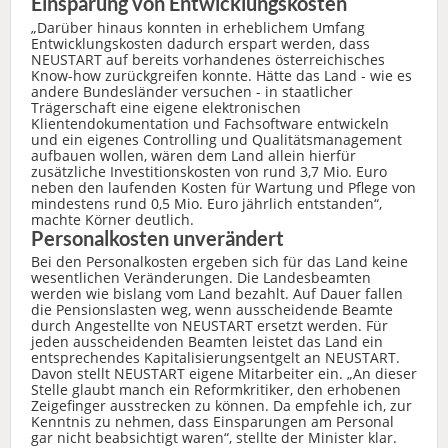
Einsparung von Entwicklungskosten
„Darüber hinaus konnten in erheblichem Umfang
Entwicklungskosten dadurch erspart werden, dass
NEUSTART auf bereits vorhandenes österreichisches
Know-how zurückgreifen konnte. Hätte das Land - wie es
andere Bundesländer versuchen - in staatlicher
Trägerschaft eine eigene elektronischen
Klientendokumentation und Fachsoftware entwickeln
und ein eigenes Controlling und Qualitätsmanagement
aufbauen wollen, wären dem Land allein hierfür
zusätzliche Investitionskosten von rund 3,7 Mio. Euro
neben den laufenden Kosten für Wartung und Pflege von
mindestens rund 0,5 Mio. Euro jährlich entstanden“,
machte Körner deutlich.
Personalkosten unverändert
Bei den Personalkosten ergeben sich für das Land keine
wesentlichen Veränderungen. Die Landesbeamten
werden wie bislang vom Land bezahlt. Auf Dauer fallen
die Pensionslasten weg, wenn ausscheidende Beamte
durch Angestellte von NEUSTART ersetzt werden. Für
jeden ausscheidenden Beamten leistet das Land ein
entsprechendes Kapitalisierungsentgelt an NEUSTART.
Davon stellt NEUSTART eigene Mitarbeiter ein. „An dieser
Stelle glaubt manch ein Reformkritiker, den erhobenen
Zeigefinger ausstrecken zu können. Da empfehle ich, zur
Kenntnis zu nehmen, dass Einsparungen am Personal
gar nicht beabsichtigt waren“, stellte der Minister klar.