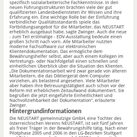
spezifisch sozialarbeiterische Fachkenntnisse. In den
neuen Führungsstrukturen brächten viele der gut
qualifizierten Landesbediensteten ihr Wissen und ihre
Erfahrung ein. Eine wichtige Rolle bei der Einführung
verbindlicher Qualitätsstandards spiele das
Fortbildungsangebot für die Mitarbeiter, das NEUSTART
erheblich ausgebaut habe, sagte Zwinger. Auch die neue
- zum Teil erstmalige - EDV-Ausstattung bedeute einen
großen Schritt nach vorn. Alle Mitarbeiter nutzten
moderne Fachsoftware zur elektronischen
Klientendokumentation. Das ermögliche dem
Bewährungshelfer selbst, aber auch einem Kollegen im
Vertretungs- oder Nachfolgefall einen schnellen und
einheitlichen Überblick über die Situation des Klienten.
„Die Dokumentationsarbeit wird zwar gerade von älteren
Mitarbeitern, die das Diktiergerät dem Computer
vorziehen, als belastend angesehen. Viele Mitarbeiter
aber haben ihre Betreuungstätigkeit auch schon vor der
Reform mit erheblichem Zeitaufwand dokumentiert. Sie
begrüßen die jetzt eingeführte Einheitlichkeit und
Nachvollziehbarkeit der Dokumentation“, erläuterte
Zwinger.
Hintergrundinformationen
Die NEUSTART gemeinnützige GmbH, eine Tochter des
österreichischen Vereins NEUSTART, ist seit fünf Jahren
als freier Träger in der Bewährungshilfe tätig. Nach einer
Pilotphase 2005 und 2006 in den LG-Bezirken Stuttgart