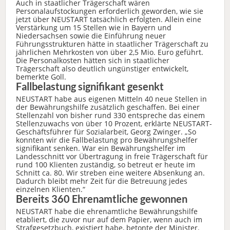
Auch in staatlicher Trägerschaft wären
Personalaufstockungen erforderlich geworden, wie sie
jetzt über NEUSTART tatsächlich erfolgten. Allein eine
Verstärkung um 15 Stellen wie in Bayern und
Niedersachsen sowie die Einführung neuer
Führungsstrukturen hätte in staatlicher Trägerschaft zu
jährlichen Mehrkosten von über 2,5 Mio. Euro geführt.
Die Personalkosten hätten sich in staatlicher
Trägerschaft also deutlich ungünstiger entwickelt,
bemerkte Goll.
Fallbelastung signifikant gesenkt
NEUSTART habe aus eigenen Mitteln 40 neue Stellen in
der Bewährungshilfe zusätzlich geschaffen. Bei einer
Stellenzahl von bisher rund 330 entspreche das einem
Stellenzuwachs von über 10 Prozent, erklärte NEUSTART-
Geschäftsführer für Sozialarbeit, Georg Zwinger. „So
konnten wir die Fallbelastung pro Bewährungshelfer
signifikant senken. War ein Bewährungshelfer im
Landesschnitt vor Übertragung in freie Trägerschaft für
rund 100 Klienten zuständig, so betreut er heute im
Schnitt ca. 80. Wir streben eine weitere Absenkung an.
Dadurch bleibt mehr Zeit für die Betreuung jedes
einzelnen Klienten.“
Bereits 360 Ehrenamtliche gewonnen
NEUSTART habe die ehrenamtliche Bewährungshilfe
etabliert, die zuvor nur auf dem Papier, wenn auch im
Strafgesetzbuch, existiert habe, betonte der Minister.