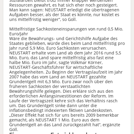
Sozialarbeit bleibt trotz immer knapper werdenden
Ressourcen gewahrt, es hat sich eher noch gesteigert.
Man kann sagen: NEUSTART erledigt die übertragenen
Aufgaben besser, als der Staat es könnte, nur kostet es
uns mittelfristig weniger“, so Goll.
Mittelfristige Sachkosteneinsparungen von rund 0,5 Mio.
Euro/Jahr
Wäre die Bewährungs- und Gerichtshilfe Aufgabe des
Staates geblieben, würde dies beim Land mittelfristig pro
Jahr rund 5,9 Mio. Euro Sachkosten verursachen.
NEUSTART erhalte vom Land ab dem Jahr 2016 rund 5,5
Mio. Euro, das Land spare mittelfristig also fast eine
halbe Mio. Euro im Jahr, sagte Volkmar Körner,
NEUSTART-Geschäftsführer für wirtschaftliche
Angelegenheiten. Zu Beginn der Vertragslaufzeit im Jahr
2007 habe das vom Land an NEUSTART gezahlte
Grundentgelt mit 6,3 Mio. Euro zwar noch über den
früheren Sachkosten der verstaatlichten
Bewährungshilfe gelegen. Dies erkläre sich aus den
erforderlichen Anfangsinvestitionen der Reform. Im
Laufe der Vertragszeit kehre sich das Verhältnis rasch
um. Das Grundentgelt sinke dann unter die
inflationsbedingt indexierten fiktiven Landeskosten.
„Dieser Effekt hat sich für uns bereits 2009 bemerkbar
gemacht, als NEUSTART 1 Mio. Euro aus dem
Grundentgelt an das Land zurückgezahlt hat“, ergänzte
Goll.