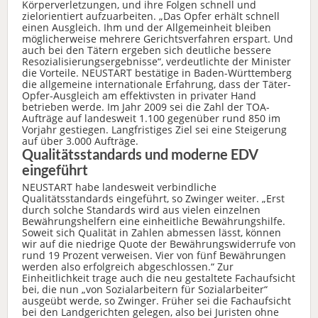
Körperverletzungen, und ihre Folgen schnell und
zielorientiert aufzuarbeiten. „Das Opfer erhält schnell
einen Ausgleich. Ihm und der Allgemeinheit bleiben
möglicherweise mehrere Gerichtsverfahren erspart. Und
auch bei den Tätern ergeben sich deutliche bessere
Resozialisierungsergebnisse“, verdeutlichte der Minister
die Vorteile. NEUSTART bestätige in Baden-Württemberg
die allgemeine internationale Erfahrung, dass der Täter-
Opfer-Ausgleich am effektivsten in privater Hand
betrieben werde. Im Jahr 2009 sei die Zahl der TOA-
Aufträge auf landesweit 1.100 gegenüber rund 850 im
Vorjahr gestiegen. Langfristiges Ziel sei eine Steigerung
auf über 3.000 Aufträge.
Qualitätsstandards und moderne EDV
eingeführt
NEUSTART habe landesweit verbindliche
Qualitätsstandards eingeführt, so Zwinger weiter. „Erst
durch solche Standards wird aus vielen einzelnen
Bewährungshelfern eine einheitliche Bewährungshilfe.
Soweit sich Qualität in Zahlen abmessen lässt, können
wir auf die niedrige Quote der Bewährungswiderrufe von
rund 19 Prozent verweisen. Vier von fünf Bewährungen
werden also erfolgreich abgeschlossen.“ Zur
Einheitlichkeit trage auch die neu gestaltete Fachaufsicht
bei, die nun „von Sozialarbeitern für Sozialarbeiter“
ausgeübt werde, so Zwinger. Früher sei die Fachaufsicht
bei den Landgerichten gelegen, also bei Juristen ohne