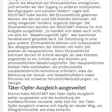
„Durch die Mitarbeit von Ehrenamtlichen ermöglichen
und vertiefen wir den Zugang zu anderen Institutionen,
Berufsgruppen und sozialen Feldern“, sagte Goll.
NEUSTART habe bereits 360 Ehrenamtliche gewinnen
können, die derzeit rund 600 Klienten betreuten, mit
stetig steigender Tendenz, ergänzte Zwinger. Die
Ehrenamtlichen würden von NEUSTART intensiv für ihre
Aufgabe ausgebildet. „Es handelt sich dabei auch nicht
um eine Art ´Bewährungshilfe light´, wie manchmal
herablassend gespottet wird. Die Zielsetzung ist eine
ganz andere: Ehrenamtliche können sich insbesondere
den Alltagsproblemen der Klienten mit mehr Zeit
widmen als Hauptamtliche. Denn Ehrenamtliche
betreuen derzeit im Schnitt weniger als zwei Klienten,
angestrebt ist ein Schnitt von drei Klienten pro
ehrenamtlichem Bewährungshelfer. Den Hauptamtlichen
bleiben Fälle vorbehalten, die professionelle
sozialarbeiterische Kenntnisse erfordern, etwa die
Betreuung von Sexual- und Gewaltstraftätern sowie
Personen mit schweren Persönlichkeitsstörungen“, so
Zwinger.
Täter-Opfer-Ausgleich ausgeweitet
Ebenso habe NEUSTART den Täter-Opfer-Ausgleich
weiter ausgeweitet und die Ausbildung der
Konfliktschlichter verstärkt, teilte Goll mit. Der Täter-
Opfer-Ausgleich erweise sich häufig als idealer Weg, um
Alltagskriminalität, wie etwa einfache