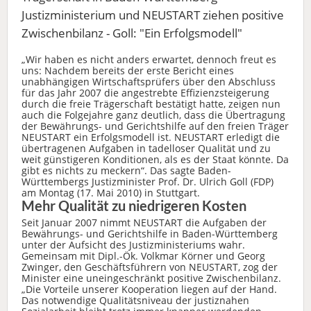
Justizministerium und NEUSTART ziehen positive
Zwischenbilanz - Goll: "Ein Erfolgsmodell"
„Wir haben es nicht anders erwartet, dennoch freut es
uns: Nachdem bereits der erste Bericht eines
unabhängigen Wirtschaftsprüfers über den Abschluss
für das Jahr 2007 die angestrebte Effizienzsteigerung
durch die freie Trägerschaft bestätigt hatte, zeigen nun
auch die Folgejahre ganz deutlich, dass die Übertragung
der Bewährungs- und Gerichtshilfe auf den freien Träger
NEUSTART ein Erfolgsmodell ist. NEUSTART erledigt die
übertragenen Aufgaben in tadelloser Qualität und zu
weit günstigeren Konditionen, als es der Staat könnte. Da
gibt es nichts zu meckern“. Das sagte Baden-
Württembergs Justizminister Prof. Dr. Ulrich Goll (FDP)
am Montag (17. Mai 2010) in Stuttgart.
Mehr Qualität zu niedrigeren Kosten
Seit Januar 2007 nimmt NEUSTART die Aufgaben der
Bewährungs- und Gerichtshilfe in Baden-Württemberg
unter der Aufsicht des Justizministeriums wahr.
Gemeinsam mit Dipl.-Ök. Volkmar Körner und Georg
Zwinger, den Geschäftsführern von NEUSTART, zog der
Minister eine uneingeschränkt positive Zwischenbilanz.
„Die Vorteile unserer Kooperation liegen auf der Hand.
Das notwendige Qualitätsniveau der justiznahen