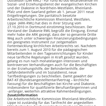
Düsseldorf (DW RWL) - Für rund 40 000 Mitarbeitende im
Sozial- und Erziehungsdienst der evangelischen Kirchen
und der Diakonie in Nordrhein-Westfalen, Rheinland-
Pfalz und dem Saarland gelten ab 1. Januar 2011 neue
Entgeltregelungen. Die paritätisch besetzte
Arbeitsrechtliche Kommission Rheinland, Westfalen,
Lippe (ARK-RWL) hat dies in ihrer Sitzung vom
27.10.2010 in Dortmund einstimmig beschlossen. Der
Vorstand der Diakonie RWL begrüßt die Einigung. Einmal
mehr habe die ARK gezeigt, dass der so genannte Dritte
Weg auch unter schwierigen Finanzierungsbedingungen
ein geeignetes Instrument zur zeitgemäßen
Fortentwicklung kirchlichen Arbeitsrechts sei. Nachdem
bereits zum 1. August 2010 für die pädagogischen
Mitarbeitenden in den Tageseinrichtungen für Kinder
neue tarifliche Regelungen in Kraft gesetzt wurden,
gelang es nun nach monatelangen intensiven und
kontroversen Verhandlungen auch für die Beschäftigten
in der Erziehungshilfe, der Behindertenhilfe, der
Gefährdetenhilfe und im Sozialdienst, neue
Tarifbedingungen zu beschließen. Damit gewährt der
BAT-KF (Bundesangestelltentarifvertrag – kirchliche
Fassung) für die Beschäftigten bei Kirche und Diakonie,
insbesondere für qualifizierte Berufsanfängerinnen und
-anfänger, weiterhin attraktive Rahmenbedingungen.
Zusatzinformation
Die Arbeitsrechtliche Kommission Rheinland-Westfalen-
Lippe ist zuständig für das Tarifrecht der angestellten