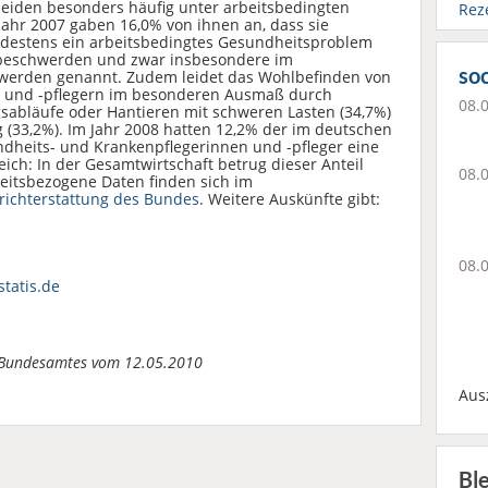
leiden besonders häufig unter arbeitsbedingten
Rez
ahr 2007 gaben 16,0% von ihnen an, dass sie
ndestens ein arbeitsbedingtes Gesundheitsproblem
lbeschwerden und zwar insbesondere im
soc
werden genannt. Zudem leidet das Wohlbefinden von
n und -pflegern im besonderen Ausmaß durch
08.
abläufe oder Hantieren mit schweren Lasten (34,7%)
 (33,2%). Im Jahr 2008 hatten 12,2% der im deutschen
dheits- und Krankenpflegerinnen und -pfleger eine
ich: In der Gesamtwirtschaft betrug dieser Anteil
08.
heitsbezogene Daten finden sich im
richterstattung des Bundes
. Weitere Auskünfte gibt:
08.
tatis.de
en Bundesamtes vom 12.05.2010
Aus
Bl