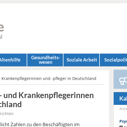
Gesundheits­
Altenhilfe
Soziale Arbeit
Sozial­poli
wesen
 Krankenpflegerinnen und -pfleger in Deutschland
- und Krankenpflegerinnen
Ka
schland
Anze
richten
Psy
licht Zahlen zu den Beschäftigten im