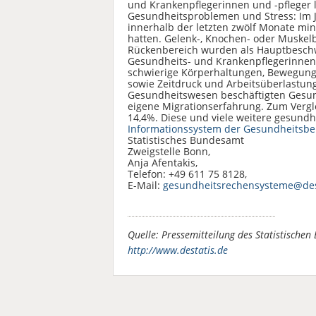
und Krankenpflegerinnen und -pfleger 
Gesundheitsproblemen und Stress: Im J
innerhalb der letzten zwölf Monate mi
hatten. Gelenk-, Knochen- oder Muske
Rückenbereich wurden als Hauptbesch
Gesundheits- und Krankenpflegerinne
schwierige Körperhaltungen, Bewegungs
sowie Zeitdruck und Arbeitsüberlastung
Gesundheitswesen beschäftigten Gesun
eigene Migrationserfahrung. Zum Vergle
14,4%. Diese und viele weitere gesund
Informationssystem der Gesundheitsbe
Statistisches Bundesamt
Zweigstelle Bonn,
Anja Afentakis,
Telefon: +49 611 75 8128,
E-Mail:
gesundheitsrechensysteme@des
Quelle: Pressemitteilung des Statistisch
http://www.destatis.de