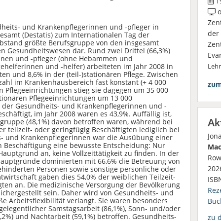
19
o
Zen
heits- und Krankenpflegerinnen und -pfleger in
der
esamt (Destatis) zum Internationalen Tag der
it Abstand größte Berufsgruppe von den insgesamt
Zen
en Gesundheitswesen dar. Rund zwei Drittel (66,3%)
Eva
innen und -pfleger (ohne Hebammen und
helferinnen und -helfer) arbeiteten im Jahr 2008 in
Leh
n und 8,6% in der (teil-)stationären Pflege. Zwischen
zahl im Krankenhausbereich fast konstant (+ 4 000
zum
n Pflegeeinrichtungen stieg sie dagegen um 35 000
ationären Pflegeeinrichtungen um 13 000
l der Gesundheits- und Krankenpflegerinnen und -
eschäftigt, im Jahr 2008 waren es 43,9%. Auffällig ist,
sgruppe (48,1%) davon betroffen waren, während bei
Ak
 teilzeit- oder geringfügig Beschäftigten lediglich bei
Jon
s- und Krankenpflegerinnen war die Ausübung einer
en Beschäftigung eine bewusste Entscheidung: Nur
Mac
auptgrund an, keine Vollzeittätigkeit zu finden. In der
Row
Hauptgründe dominierten mit 66,6% die Betreuung von
2026
ehinderten Personen sowie sonstige persönliche oder
twirtschaft gaben dies 54,0% der weiblichen Teilzeit-
ISB
gten an. Die medizinische Versorgung der Bevölkerung
Rez
ichergestellt sein. Daher wird von Gesundheits- und
 Arbeitsflexibilität verlangt. Sie waren besonders
Buc
 gelegentlicher Samstagsarbeit (86,1%), Sonn- und/oder
3,2%) und Nachtarbeit (59,1%) betroffen. Gesundheits-
zu 