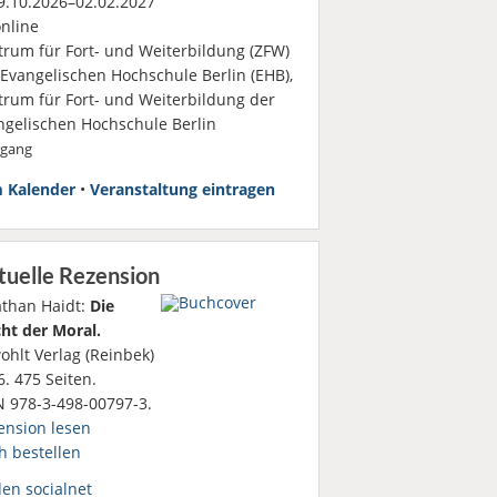
.10.2026–02.02.2027
nline
trum für Fort- und Weiterbildung (ZFW)
 Evangelischen Hochschule Berlin (EHB),
trum für Fort- und Weiterbildung der
ngelischen Hochschule Berlin
rgang
 Kalender
•
Veranstaltung eintragen
tuelle Rezension
athan Haidt:
Die
ht der Moral.
ohlt Verlag (Reinbek)
. 475 Seiten.
N 978-3-498-00797-3.
ension lesen
h bestellen
den socialnet