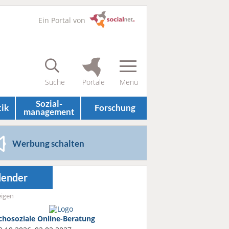
Ein Portal von
Sozial­
tik
Forschung
management
Werbung schalten
lender
igen
chosoziale Online-Beratung