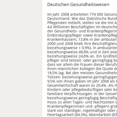
Deutschen Gesundheitswesen
Im Jahr 2008 arbeiteten 774 000 Gesund
Deutschland. Wie das Statistische Bund
Pflegenden mitteilt, stellen sie die m
4,6 Millionen Beschäftigten im deutsch
der Gesundheits- und Krankenpfleger
Entbindungspfleger sowie Krankenpflege
Krankenhäusern, 13,8% in der ambulante
2000 und 2008 blieb ihre Beschäftigten
beziehungsweise + 0,9%). In ambulante
beziehungsweise 48,8% und in (teil-)st
beziehungsweise 24,8% an. Ein Großtei
pfleger sind teilzeit- oder geringfügig b
dass vor allem die Frauen dieser Beruf
ihren männlichen Kollegen die Quote der
18,5% lag. Bei den meisten Gesundheit
Teilzeit- beziehungsweise geringfügig
9,5% von ihnen gaben im Jahr 2008 als H
Gesamtwirtschaft waren es 20,4%. Als 
Kindern oder pflegebedürftigen oder b
familiäre Verpflichtungen. In der Gesam
beziehungsweise geringfügig Beschäfti
muss zu allen Tages- und Nachtzeiten s
Krankenpflegerinnen und -pflegern große
stark von ständiger, regelmäßiger oder
Feiertagsarbeit (84,3%), Abendarbeit (8