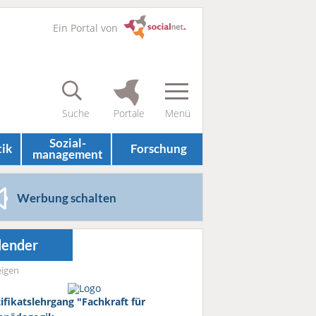
Ein Portal von
Sozial­
tik
Forschung
management
Werbung schalten
lender
igen
tifikatslehrgang "Fachkraft für