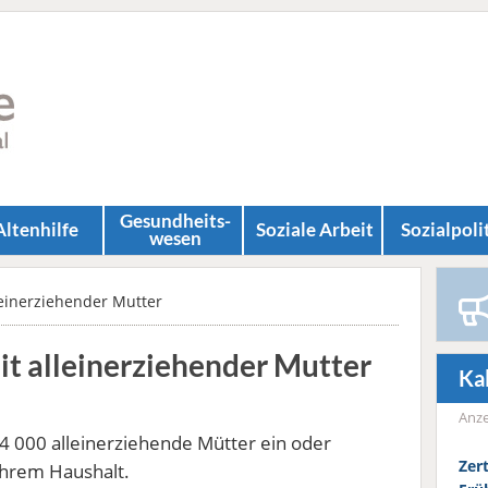
Gesundheits­
Altenhilfe
Soziale Arbeit
Sozial­poli
wesen
lleinerziehender Mutter
it alleinerziehender Mutter
Ka
Anze
4 000 alleinerziehende Mütter ein oder
Zer
ihrem Haushalt.