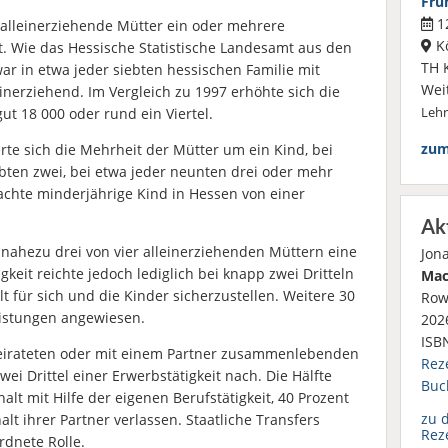
Frü
12
 alleinerziehende Mütter ein oder mehrere
K
t. Wie das Hessische Statistische Landesamt aus den
TH 
ar in etwa jeder siebten hessischen Familie mit
Wei
inerziehend. Im Vergleich zu 1997 erhöhte sich die
ut 18 000 oder rund ein Viertel.
Leh
zum
te sich die Mehrheit der Mütter um ein Kind, bei
ebten zwei, bei etwa jeder neunten drei oder mehr
chte minderjährige Kind in Hessen von einer
Ak
nahezu drei von vier alleinerziehenden Müttern eine
Jon
igkeit reichte jedoch lediglich bei knapp zwei Dritteln
Mac
 für sich und die Kinder sicherzustellen. Weitere 30
Row
eistungen angewiesen.
2026
ISB
heirateten oder mit einem Partner zusammenlebenden
Rez
i Drittel einer Erwerbstätigkeit nach. Die Hälfte
Buc
alt mit Hilfe der eigenen Berufstätigkeit, 40 Prozent
zu 
lt ihrer Partner verlassen. Staatliche Transfers
Rez
rdnete Rolle.