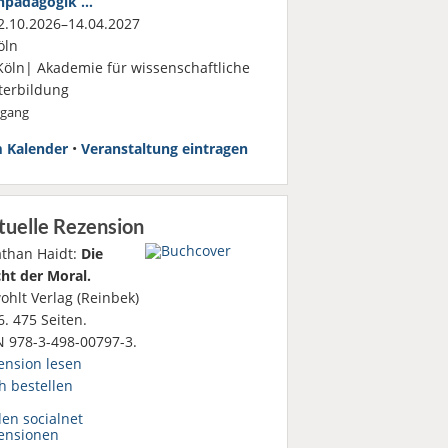
hpädagogik …
.10.2026–14.04.2027
öln
Köln| Akademie für wissenschaftliche
terbildung
rgang
 Kalender
•
Veranstaltung eintragen
tuelle Rezension
athan Haidt:
Die
ht der Moral.
ohlt Verlag (Reinbek)
. 475 Seiten.
N 978-3-498-00797-3.
ension lesen
h bestellen
den socialnet
ensionen