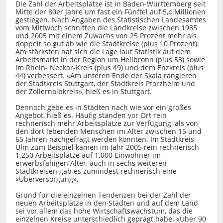
Die Zahl der Arbeitsplätze ist in Baden-Württemberg seit
Mitte der 80er Jahre um fast ein Fünftel auf 5,4 Millionen
gestiegen. Nach Angaben des Statistischen Landesamtes
vom Mittwoch schnitten die Landkreise zwischen 1985
und 2005 mit einem Zuwachs von 25 Prozent mehr als
doppelt so gut ab wie die Stadtkreise (plus 10 Prozent).
Am stärksten hat sich die Lage laut Statistik auf dem
Arbeitsmarkt in der Region um Heilbronn (plus 53) sowie
im Rhein- Neckar-Kreis (plus 49) und dem Enzkreis (plus
44) verbessert. «Am unteren Ende der Skala rangieren
der Stadtkreis Stuttgart, der Stadtkreis Pforzheim und
der Zollernalbkreis», hieß es in Stuttgart.
Dennoch gebe es in Städten nach wie vor ein großes
Angebot, hieß es. Häufig ständen vor Ort rein
rechnerisch mehr Arbeitsplätze zur Verfügung, als von
den dort lebenden Menschen im Alter zwischen 15 und
65 Jahren nachgefragt werden könnten. Im Stadtkreis
Ulm zum Beispiel kamen im Jahr 2005 rein rechnerisch
1.250 Arbeitsplätze auf 1.000 Einwohner im
erwerbsfähigen Alter, auch in sechs weiteren
Stadtkreisen gab es zumindest rechnerisch eine
«Überversorgung».
Grund für die einzelnen Tendenzen bei der Zahl der
neuen Arbeitsplätze in den Städten und auf dem Land
sei vor allem das hohe Wirtschaftswachstum, das die
einzelnen Kreise unterschiedlich geprägt habe. «Über 90