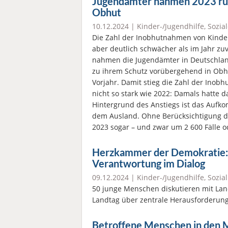
Jugendämter nahmen 2023 run
Obhut
10.12.2024 |
Kinder-/Jugendhilfe
,
Sozial
Die Zahl der Inobhutnahmen von Kinder
aber deutlich schwächer als im Jahr zuvo
nahmen die Jugendämter in Deutschlan
zu ihrem Schutz vorübergehend in Obhu
Vorjahr. Damit stieg die Zahl der Inob
nicht so stark wie 2022: Damals hatte d
Hintergrund des Anstiegs ist das Aufk
dem Ausland. Ohne Berücksichtigung di
2023 sogar – und zwar um 2 600 Fälle o
Herzkammer der Demokratie: 
Verantwortung im Dialog
09.12.2024 |
Kinder-/Jugendhilfe
,
Sozial
50 junge Menschen diskutieren mit Lan
Landtag über zentrale Herausforderung
Betroffene Menschen in den M