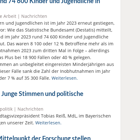
d 74 600 Kinder und Jugendliche in
e Arbeit
|
Nachrichten
n und Jugendlichen ist im Jahr 2023 erneut gestiegen,
r: Wie das Statistische Bundesamt (Destatis) mitteilt,
d im Jahr 2023 rund 74 600 Kinder und Jugendliche
t. Das waren 8 100 oder 12 % Betroffene mehr als im
hutnahmen 2023 zum dritten Mal in Folge – allerdings
as Plus bei 18 900 Fällen oder 40 % gelegen.
ommen an unbegleitet eingereisten Minderjährigen aus
eser Fälle sank die Zahl der Inobhutnahmen im Jahr
der 7 % auf 35 300 Fälle.
Weiterlesen.
Junge Stimmen und politische
politik
|
Nachrichten
dtagsvizepräsident Tobias Reiß, MdL, im Bayerischen
en unserer Zeit.
Weiterlesen.
ittelpunkt der Forschung stellen