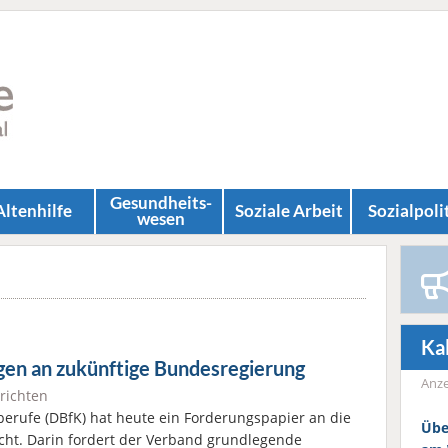
Gesundheits­
Altenhilfe
Soziale Arbeit
Sozial­poli
wesen
Ka
gen an zukünftige Bundesregierung
Anze
richten
erufe (DBfK) hat heute ein Forderungspapier an die
Übe
cht. Darin fordert der Verband grundlegende