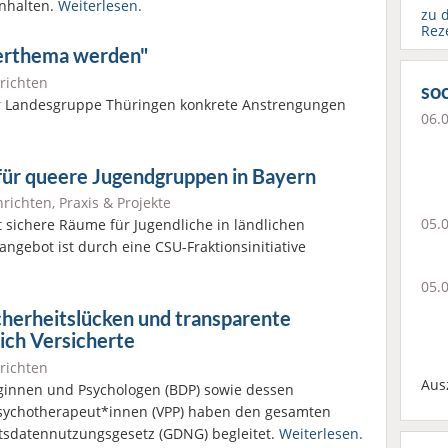
Inhalten.
Weiterlesen.
zu 
Rez
ererthema werden"
richten
soc
r Landesgruppe Thüringen konkrete Anstrengungen
06.
 für queere Jugendgruppen in Bayern
richten
,
Praxis & Projekte
05.
 sichere Räume für Jugendliche in ländlichen
ngebot ist durch eine CSU-Fraktionsinitiative
05.
herheitslücken und transparente
lich Versicherte
richten
Aus
ginnen und Psychologen (BDP) sowie dessen
Psychotherapeut*innen (VPP) haben den gesamten
sdatennutzungsgesetz (GDNG) begleitet.
Weiterlesen.