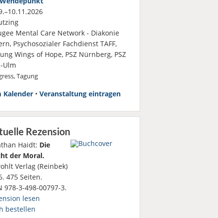
Wendepunkt
.–10.11.2026
tzing
ugee Mental Care Network - Diakonie
ern, Psychosozialer Fachdienst TAFF,
ftung Wings of Hope, PSZ Nürnberg, PSZ
-Ulm
ress, Tagung
 Kalender
•
Veranstaltung eintragen
tuelle Rezension
athan Haidt:
Die
ht der Moral.
ohlt Verlag (Reinbek)
. 475 Seiten.
N 978-3-498-00797-3.
ension lesen
h bestellen