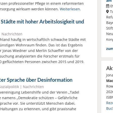
am 
zen professioneller Pflege in einem reformierten
09
ersorgung wirksam werden können.
Weiterlesen.
Tu
Ref
 Städte mit hoher Arbeitslosigkeit und
Bay
Sti
Neu
|
Nachrichten
land häufig in wirtschaftlich schwache Städte mit
Kong
 günstigen Wohnraum finden. Das ist das Ergebnis
zum
r Jonas Wiedner und Merlin Schaeffer von der
suchung analysierten die Forscher erstmals für
0 geflüchteten Personen zwischen 2015 und 2019.
Ak
Jon
chter Sprache über Desinformation
Mac
Row
Sozialpolitik
|
Nachrichten
2026
vereinigung Lebenshilfe und der Verein „Tadel
ISB
üre namens „Demokratie schützen – Gefährliche
Rez
Sprache vor. Sie unterstützt Menschen dabei,
Buc
Haltungen zu erkennen, und gibt praxisnahe