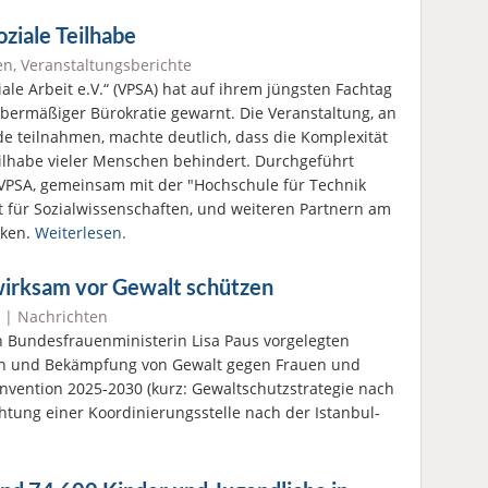
oziale Teilhabe
en
,
Veranstaltungsberichte
ale Arbeit e.V.“ (VPSA) hat auf ihrem jüngsten Fachtag
übermäßiger Bürokratie gewarnt. Die Veranstaltung, an
e teilnahmen, machte deutlich, dass die Komplexität
eilhabe vieler Menschen behindert. Durchgeführt
 VPSA, gemeinsam mit der "Hochschule für Technik
ät für Sozialwissenschaften, und weiteren Partnern am
cken.
Weiterlesen.
irksam vor Gewalt schützen
|
Nachrichten
 Bundesfrauenministerin Lisa Paus vorgelegten
ion und Bekämpfung von Gewalt gegen Frauen und
nvention 2025-2030 (kurz: Gewaltschutzstrategie nach
htung einer Koordinierungsstelle nach der Istanbul-