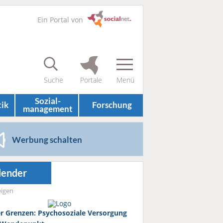
Ein Portal von
Sozial­
tik
Forschung
management
Werbung schalten
lender
igen
r Grenzen: Psychosoziale Versorgung