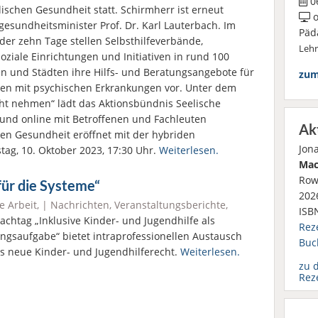
06
lischen Gesundheit statt. Schirmherr ist erneut
o
esundheitsminister Prof. Dr. Karl Lauterbach. Im
Päd
 der zehn Tage stellen Selbsthilfeverbände,
Leh
oziale Einrichtungen und Initiativen in rund 100
n und Städten ihre Hilfs- und Beratungsangebote für
zum
n mit psychischen Erkrankungen vor. Unter dem
t nehmen“ lädt das Aktionsbündnis Seelische
z und online mit Betroffenen und Fachleuten
Ak
en Gesundheit eröffnet mit der hybriden
Jon
tag, 10. Oktober 2023, 17:30 Uhr.
Weiterlesen.
Mac
Row
für die Systeme“
2026
e Arbeit
, |
Nachrichten
,
Veranstaltungsberichte
,
ISB
chtag „Inklusive Kinder- und Jugendhilfe als
Rez
ngsaufgabe“ bietet intraprofessionellen Austausch
Buc
s neue Kinder- und Jugendhilferecht.
Weiterlesen.
zu 
Rez