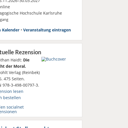
.11.2026–30.03.2027
nline
agogische Hochschule Karlsruhe
rgang
 Kalender
•
Veranstaltung eintragen
tuelle Rezension
athan Haidt:
Die
ht der Moral.
ohlt Verlag (Reinbek)
. 475 Seiten.
N 978-3-498-00797-3.
ension lesen
h bestellen
den socialnet
ensionen