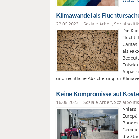
Klimawandel als Fluchtursach
22.06.2023 |
Soziale Arbeit
,
Sozialpolitik
Die Kli
Flucht.
Caritas
als Fak
Bedeutu
Entwick
Anpassu
und rechtliche Absicherung für Klimav
Keine Kompromisse auf Kosten
16.06.2023 |
Soziale Arbeit
,
Sozialpolitik
Anlässl
Europäi
Bundesr
Gemeins
die Stä