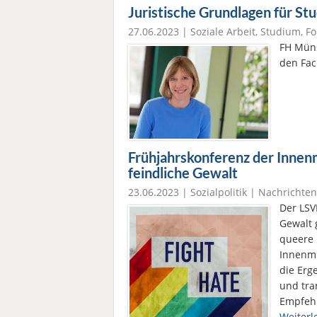
Juristische Grundlagen für St
27.06.2023 |
Soziale Arbeit
,
Studium
,
Fo
FH Müns
den Fac
Frühjahrskonferenz der Innenm
feindliche Gewalt
23.06.2023 |
Sozialpolitik
|
Nachrichten
Der LSV
Gewalt 
queere 
Innenmi
die Erg
und tra
Empfehl
Weiterl