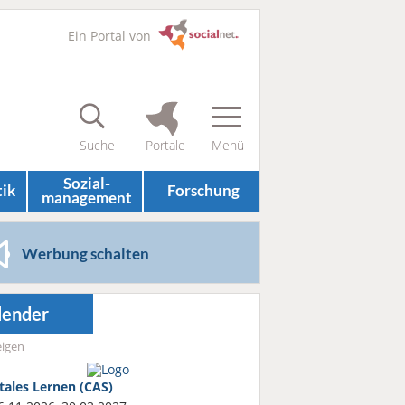
Ein Portal von
Sozial­
tik
Forschung
management
Werbung schalten
lender
igen
itales Lernen (CAS)