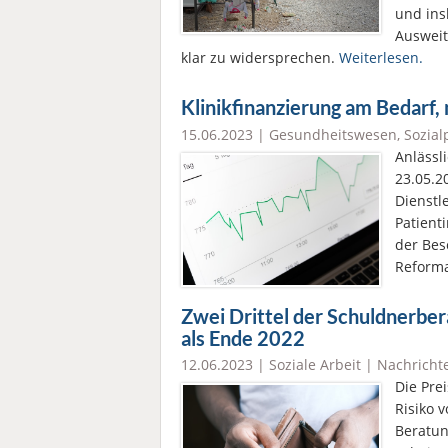
und ins
Ausweit
klar zu widersprechen.
Weiterlesen.
Klinikfinanzierung am Bedarf,
15.06.2023 |
Gesundheitswesen
,
Sozialp
Anlässl
23.05.2
Dienstl
Patient
der Bes
Reform
Zwei Drittel der Schuldnerbe
als Ende 2022
12.06.2023 |
Soziale Arbeit
|
Nachricht
Die Pre
Risiko 
Beratun