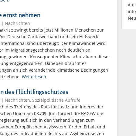
Auf
inf
e ernst nehmen
Neu
|
Nachrichten
makrise zwingt bereits jetzt Millionen Menschen zur
 Der Deutsche Caritasverband und sein Hilfswerk
 international sind überzeugt: Der Klimawandel wird
tor im Migrationsgeschehen noch deutlich an
ng gewinnen. Konsequenter Klimaschutz kann dieser
lung entgegenwirken. Daneben braucht es
ngen an sich verändernde klimatische Bedingungen
ertriebene.
Weiterlesen.
 des Flüchtlingsschutzes
|
Nachrichten
,
Sozialpolitische Aufrufe
ich des Treffens des Rats für Justiz und Inneres der
schen Union am 08./09. Juni fordert die BAGFW die
egierung auf, sich in den Verhandlungen zum
amen Europäischen Asylsystem für den Erhalt und
rkung des individuellen Rechts auf Asyl einzusetzen