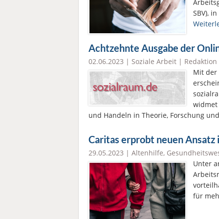
Arbeits
SBV), in
Weiterl
Achtzehnte Ausgabe der Onlin
02.06.2023 |
Soziale Arbeit
|
Redaktion 
Mit der
erschei
sozialr
widmet 
und Handeln in Theorie, Forschung und 
Caritas erprobt neuen Ansatz 
29.05.2023 |
Altenhilfe
,
Gesundheitswe
Unter a
Arbeits
vorteilh
für mehr