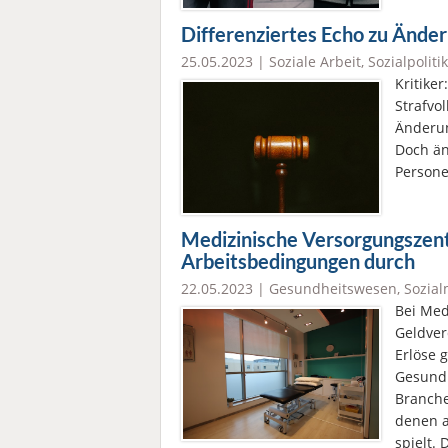
Differenziertes Echo zu Ände
25.05.2023 |
Soziale Arbeit
,
Sozialpolitik
Kritike
Strafvol
Änderun
Doch än
Persone
Medizinische Versorgungszent
Arbeitsbedingungen durch
22.05.2023 |
Gesundheitswesen
,
Sozia
Bei Med
Geldver
Erlöse 
Gesundh
Branche
denen a
spielt.