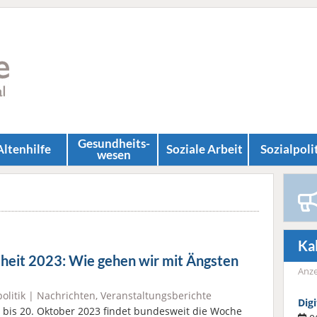
Gesundheits­
Altenhilfe
Soziale Arbeit
Sozial­poli
wesen
Ka
heit 2023: Wie gehen wir mit Ängsten
Anze
olitik
|
Nachrichten
,
Veranstaltungsberichte
Dig
 bis 20. Oktober 2023 findet bundesweit die Woche