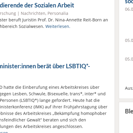
soc
udierende der Sozialen Arbeit
06.
rschung
|
Nachrichten
,
Personalia
ter beruft Juristin Prof. Dr. Nina-Annette Reit-Born an
hbereich Sozialwesen.
Weiterlesen.
05.
05.
inister:innen berät über LSBTIQ*-
D hatte die Einberufung eines Arbeitskreises über
Aus
gegen Lesben, Schwule, Bisexuelle, trans*, inter* und
Personen (LSBTIQ*) lange gefordert. Heute hat die
nisterkonferenz (IMK) auf ihrer Frühjahrstagung über
Bl
ebnisse des Arbeitskreises „Bekämpfung homophober
nsfeindlicher Gewalt“ beraten und sich den
ungen des Arbeitskreises angeschlossen.
esen.