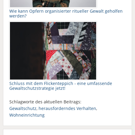
Wie kann Opfern organisierter ritueller Gewalt geholfen
werden?
Schluss mit dem Flickenteppich - eine umfassende
Gewaltschutzstrategie jetzt!
Schlagworte des aktuellen Beitrags:
Gewaltschutz
,
herausforderndes Verhalten
,
Wohneinrichtung