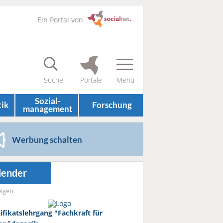
Ein Portal von
Sozial­
tik
Forschung
management
Werbung schalten
lender
igen
tifikatslehrgang "Fachkraft für