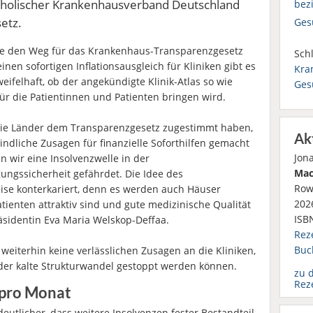
tholischer Krankenhausverband Deutschland
bezi
etz.
Ges
te den Weg für das Krankenhaus-Transparenzgesetz
Schl
inen sofortigen Inflationsausgleich für Kliniken gibt es
Kra
eifelhaft, ob der angekündigte Klinik-Atlas so wie
Ges
ür die Patientinnen und Patienten bringen wird.
 die Länder dem Transparenzgesetz zugestimmt haben,
Ak
dliche Zusagen für finanzielle Soforthilfen gemacht
Jon
 wir eine Insolvenzwelle in der
Mac
ungssicherheit gefährdet. Die Idee des
Row
ise konterkariert, denn es werden auch Häuser
2026
atienten attraktiv sind und gute medizinische Qualität
ISB
äsidentin Eva Maria Welskop-Deffaa.
Rez
Buc
weiterhin keine verlässlichen Zusagen an die Kliniken,
der kalte Strukturwandel gestoppt werden können.
zu 
Rez
 pro Monat
utlicher, dass weitere Insolvenzen fester Bestandteil