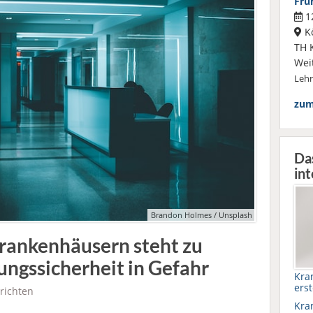
Frü
12
K
TH 
Wei
Leh
zum
Da
int
Brandon Holmes / Unsplash
rankenhäusern steht zu
ungssicherheit in Gefahr
Kra
erst
richten
Kra