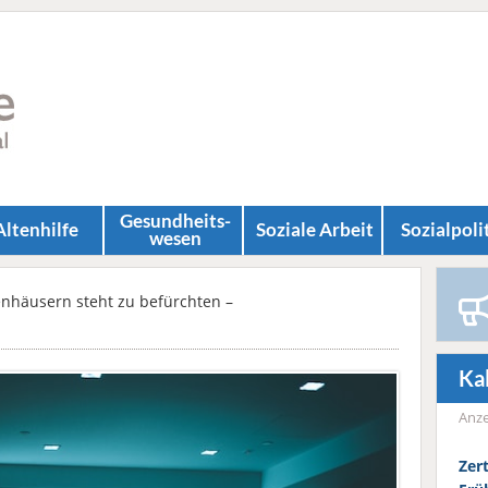
Gesundheits­
Altenhilfe
Soziale Arbeit
Sozial­poli
wesen
enhäusern steht zu befürchten –
Ka
Anze
Zer