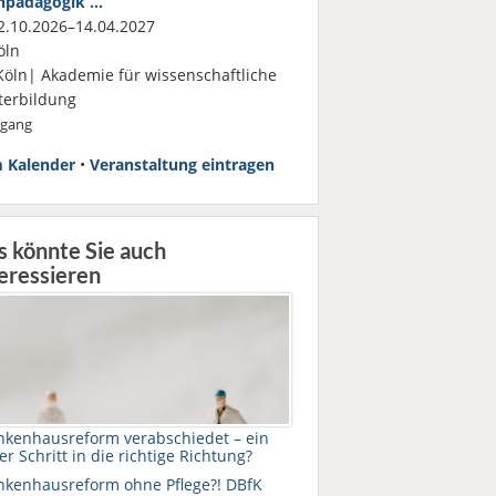
hpädagogik …
.10.2026–14.04.2027
öln
Köln| Akademie für wissenschaftliche
terbildung
rgang
 Kalender
•
Veranstaltung eintragen
s könnte Sie auch
eressieren
nkenhausreform verabschiedet – ein
er Schritt in die richtige Richtung?
nkenhausreform ohne Pflege?! DBfK