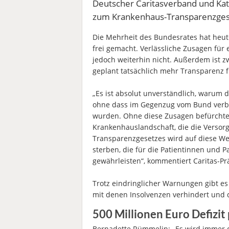
Deutscher Caritasverband und Ka
zum Krankenhaus-Transparenzges
Die Mehrheit des Bundesrates hat heu
frei gemacht. Verlässliche Zusagen für e
jedoch weiterhin nicht. Außerdem ist zw
geplant tatsächlich mehr Transparenz f
„Es ist absolut unverständlich, warum
ohne dass im Gegenzug vom Bund verbin
wurden. Ohne diese Zusagen befürchten
Krankenhauslandschaft, die die Versorg
Transparenzgesetzes wird auf diese We
sterben, die für die Patientinnen und P
gewährleisten“, kommentiert Caritas-Pr
Trotz eindringlicher Warnungen gibt es 
mit denen Insolvenzen verhindert und 
500 Millionen Euro Defizit
Bernadette Rümmelin: „Es wird immer de