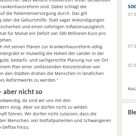
soc
rankenhausreform sind. Dabei schlägt die
auf die Patientenversorgung durch. Das gilt
07.
ng oder die Geburtshilfe. Statt vager Ankündigungen
icherheit und einen sofortigen Inflationsausgleich.
at für Monat ein Defizit von 500 Millionen Euro pro
gehen.
07.
ach mit seinen Plänen zur Krankenhausreform völlig
tergräbt er mutwillig die Hoheit der Länder in der
ute, bedarfs- und sachgerechte Planung nur vor Ort
07.
seinem Plan einer umfassenden Konzentration von
 in den Städten drohen die Menschen in ländlichen
nes Reformwerks zu werden.“
Aus
 aber nicht so
otwendig, da sind wir uns mit den
rn einig. Aber sie dürfen nicht zu wilden
Bl
aft führen. Wir dürfen nicht zulassen, dass die
lten Menschen, von Notfallpatienten und Schwangeren
p-Deffaa hinzu.