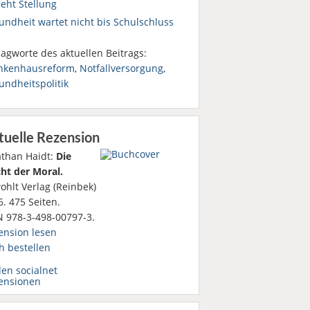
eht Stellung
undheit wartet nicht bis Schulschluss
agworte des aktuellen Beitrags:
nkenhausreform
,
Notfallversorgung
,
undheitspolitik
tuelle Rezension
athan Haidt:
Die
ht der Moral.
ohlt Verlag (Reinbek)
. 475 Seiten.
N 978-3-498-00797-3.
ension lesen
h bestellen
den socialnet
ensionen