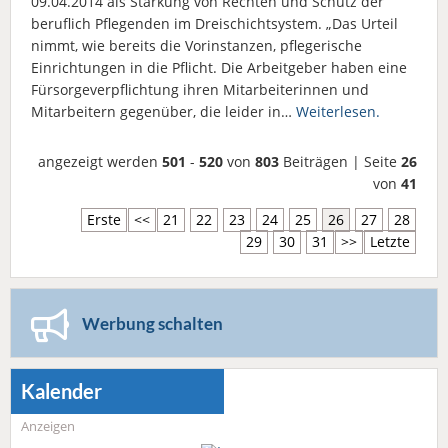
09.04.2014 als Stärkung von Rechten und Schutz der
beruflich Pflegenden im Dreischichtsystem. „Das Urteil
nimmt, wie bereits die Vorinstanzen, pflegerische
Einrichtungen in die Pflicht. Die Arbeitgeber haben eine
Fürsorgeverpflichtung ihren Mitarbeiterinnen und
Mitarbeitern gegenüber, die leider in…
Weiterlesen.
angezeigt werden
501
-
520
von
803
Beiträgen | Seite
26
von
41
Erste
<<
21
22
23
24
25
26
27
28
29
30
31
>>
Letzte
Werbung schalten
Kalender
Anzeigen