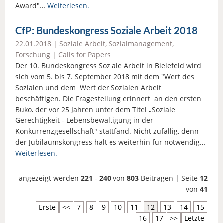
Award"…
Weiterlesen.
CfP: Bundeskongress Soziale Arbeit 2018
22.01.2018 |
Soziale Arbeit
,
Sozialmanagement
,
Forschung
|
Calls for Papers
Der 10. Bundeskongress Soziale Arbeit in Bielefeld wird
sich vom 5. bis 7. September 2018 mit dem "Wert des
Sozialen und dem Wert der Sozialen Arbeit
beschäftigen. Die Fragestellung erinnert an den ersten
Buko, der vor 25 Jahren unter dem Titel „Soziale
Gerechtigkeit - Lebensbewältigung in der
Konkurrenzgesellschaft" stattfand. Nicht zufällig, denn
der Jubiläumskongress hält es weiterhin für notwendig…
Weiterlesen.
angezeigt werden
221
-
240
von
803
Beiträgen | Seite
12
von
41
Erste
<<
7
8
9
10
11
12
13
14
15
16
17
>>
Letzte