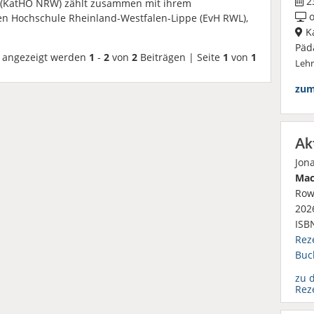
23
 (KatHO NRW) zählt zusammen mit ihrem
o
en Hochschule Rheinland-Westfalen-Lippe (EvH RWL),
Ka
Päd
angezeigt werden
1
-
2
von
2
Beiträgen | Seite
1
von
1
Leh
zum
Ak
Jon
Mac
Row
2026
ISB
Rez
Buc
zu 
Rez