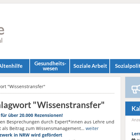
Gesundheits­
Altenhilfe
Soziale Arbeit
Sozial­poli
wesen
ort "Wissenstransfer"
hlagwort "Wissenstransfer"
Ka
 für über 20.000 Rezensionen!
Anze
erten Besprechungen durch Expert*innen aus Lehre und
eit als Beitrag zum Wissensmanagement…
weiter
Ler
tzwerk in NRW wird gefördert