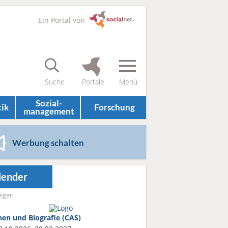
Ein Portal von
Sozial­
tik
Forschung
management
Werbung schalten
lender
igen
nen und Biografie (CAS)