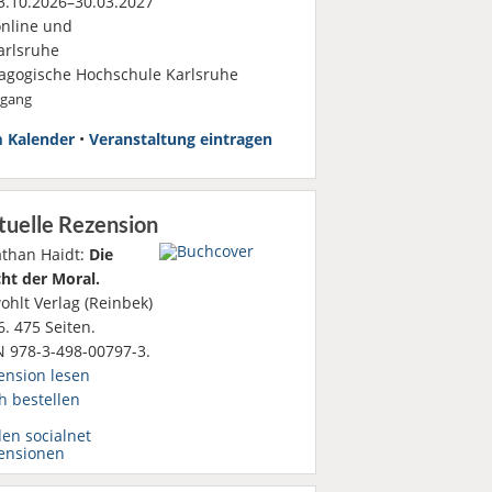
.10.2026–30.03.2027
nline und
rlsruhe
agogische Hochschule Karlsruhe
rgang
 Kalender
•
Veranstaltung eintragen
tuelle Rezension
athan Haidt:
Die
ht der Moral.
ohlt Verlag (Reinbek)
. 475 Seiten.
N 978-3-498-00797-3.
ension lesen
h bestellen
den socialnet
ensionen