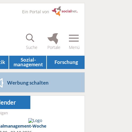
Ein Portal von
Sozial­
tik
Forschung
management
Werbung schalten
lender
igen
ialmanagement-Woche