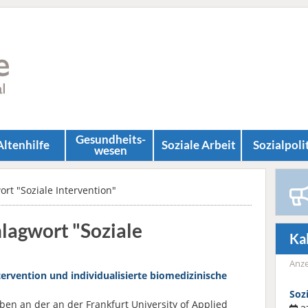
Gesundheits­
Altenhilfe
Soziale Arbeit
Sozial­poli
wesen
rt "Soziale Intervention"
hlagwort "Soziale
Ka
Anze
tervention und individualisierte biomedizinische
Soz
n an der an der Frankfurt University of Applied