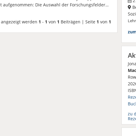
27
beit aufgenommen: Die Auswahl der Forschungsfelder…
Be
Soz
Leh
angezeigt werden
1
-
1
von
1
Beiträgen | Seite
1
von
1
zum
Ak
Jon
Mac
Row
2026
ISB
Rez
Buc
zu 
Rez