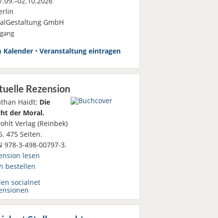
.09.–02.10.2026
rlin
ialGestaltung GmbH
rgang
 Kalender
•
Veranstaltung eintragen
tuelle Rezension
athan Haidt:
Die
ht der Moral.
ohlt Verlag (Reinbek)
. 475 Seiten.
N 978-3-498-00797-3.
ension lesen
h bestellen
den socialnet
ensionen