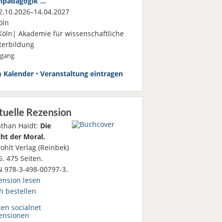
hpädagogik …
.10.2026–14.04.2027
öln
Köln| Akademie für wissenschaftliche
terbildung
rgang
 Kalender
•
Veranstaltung eintragen
tuelle Rezension
athan Haidt:
Die
ht der Moral.
ohlt Verlag (Reinbek)
. 475 Seiten.
N 978-3-498-00797-3.
ension lesen
h bestellen
den socialnet
ensionen