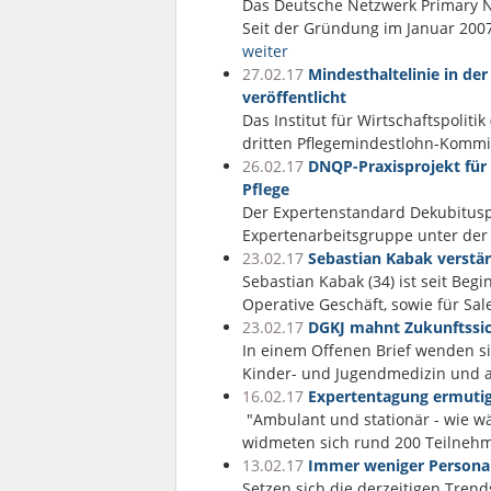
Das Deutsche Netzwerk Primary Nu
Seit der Gründung im Januar 20
weiter
27.02.17
Mindesthaltelinie in de
veröffentlicht
Das Institut für Wirtschaftspolitik
dritten Pflegemindestlohn-Kommi
26.02.17
DNQP-Praxisprojekt für
Pflege
Der Expertenstandard Dekubituspr
Expertenarbeitsgruppe unter der 
23.02.17
Sebastian Kabak verstär
Sebastian Kabak (34) ist seit Beg
Operative Geschäft, sowie für Sa
23.02.17
DGKJ mahnt Zukunftssich
In einem Offenen Brief wenden s
Kinder- und Jugendmedizin und au
16.02.17
Expertentagung ermutig
"Ambulant und stationär - wie 
widmeten sich rund 200 Teilneh
13.02.17
Immer weniger Personal
Setzen sich die derzeitigen Trend