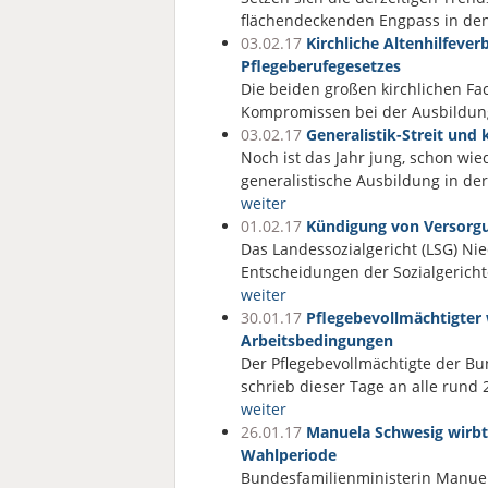
flächendeckenden Engpass in de
03.02.17
Kirchliche Altenhilfeve
Pflegeberufegesetzes
Die beiden großen kirchlichen Fa
Kompromissen bei der Ausbildung
03.02.17
Generalistik-Streit und 
Noch ist das Jahr jung, schon wi
generalistische Ausbildung in de
weiter
01.02.17
Kündigung von Versorg
Das Landessozialgericht (LSG) Ni
Entscheidungen der Sozialgerich
weiter
30.01.17
Pflegebevollmächtigter 
Arbeitsbedingungen
Der Pflegebevollmächtigte der Bu
schrieb dieser Tage an alle rund
weiter
26.01.17
Manuela Schwesig wirbt 
Wahlperiode
Bundesfamilienministerin Manuela