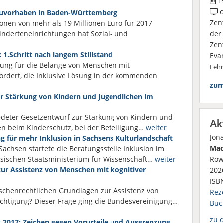
19
o
Bauvorhaben in Baden-Württemberg
Zen
ionen von mehr als 19 Millionen Euro für 2017
derteneinrichtungen hat Sozial- und
der
Zen
 1.Schritt nach langem Stillstand
Eva
rung für die Belange von Menschen mit
Leh
ordert, die Inklusive Lösung in der kommenden
zum
ur Stärkung von Kindern und Jugendlichen im
edeter Gesetzentwurf zur Stärkung von Kindern und
Ak
en beim Kinderschutz, bei der Beteiligung…
weiter
Jon
 für mehr Inklusion in Sachsens Kulturlandschaft
Mac
achsen startete die Beratungsstelle Inklusion im
Row
hsischen Staatsministerium für Wissenschaft…
weiter
zur Assistenz von Menschen mit kognitiver
2026
ISB
schenrechtlichen Grundlagen zur Assistenz von
Rez
ächtigung? Dieser Frage ging die Bundesvereinigung…
Buc
zu 
 2017: Zeichen gegen Vorurteile und Ausgrenzung