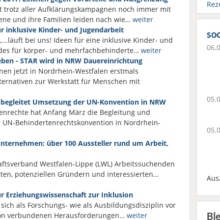
Rez
st trotz aller Aufklärungskampagnen noch immer mit
ene und ihre Familien leiden nach wie…
weiter
r inklusive Kinder- und Jugendarbeit
soc
..läuft bei uns! Ideen für eine inklusive Kinder- und
06.
des für körper- und mehrfachbehinderte…
weiter
sleben - STAR wird in NRW Dauereinrichtung
en jetzt in Nordrhein-Westfalen erstmals
ternativen zur Werkstatt für Menschen mit
05.
 begleitet Umsetzung der UN-Konvention in NRW
henrechte hat Anfang März die Begleitung und
UN-Behindertenrechtskonvention in Nordrhein-
05.
unternehmen: über 100 Aussteller rund um Arbeit,
aftsverband Westfalen-Lippe (LWL) Arbeitssuchenden
ten, potenziellen Gründern und interessierten…
Aus
ür Erziehungswissenschaft zur Inklusion
sich als Forschungs- wie als Ausbildungsdisziplin vor
Bl
usion verbundenen Herausforderungen…
weiter