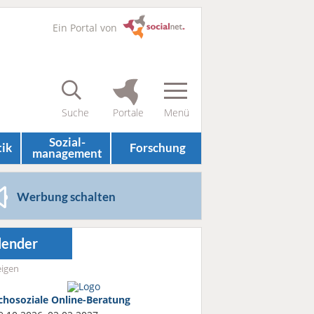
Ein Portal von
Sozial­
tik
Forschung
management
Werbung schalten
lender
igen
chosoziale Online-Beratung