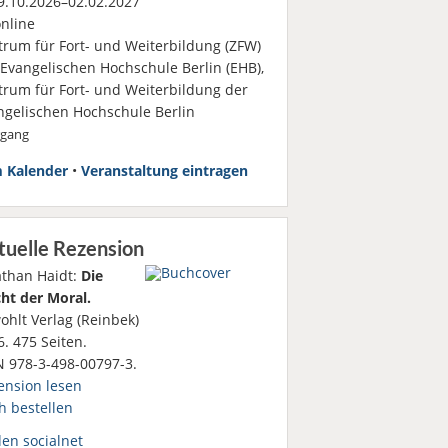
.10.2026–02.02.2027
nline
trum für Fort- und Weiterbildung (ZFW)
 Evangelischen Hochschule Berlin (EHB),
trum für Fort- und Weiterbildung der
ngelischen Hochschule Berlin
rgang
 Kalender
•
Veranstaltung eintragen
tuelle Rezension
athan Haidt:
Die
ht der Moral.
ohlt Verlag (Reinbek)
. 475 Seiten.
N 978-3-498-00797-3.
ension lesen
h bestellen
den socialnet