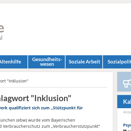
Gesundheits­
Altenhilfe
Soziale Arbeit
Sozial­poli
wesen
ort "Inklusion"
hlagwort "Inklusion"
Ka
erk qualifiziert sich zum „Stützpunkt für
Anze
München (ebw) wurde vom Bayerischen
Psy
d Verbraucherschutz zum „Verbraucherstützpunkt"