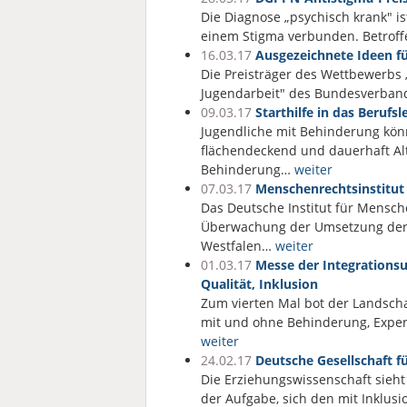
Die Diagnose „psychisch krank" i
einem Stigma verbunden. Betroff
16.03.17
Ausgezeichnete Ideen fü
Die Preisträger des Wettbewerbs „.
Jugendarbeit" des Bundesverban
09.03.17
Starthilfe in das Beruf
Jugendliche mit Behinderung könn
flächendeckend und dauerhaft Al
Behinderung…
weiter
07.03.17
Menschenrechtsinstitut
Das Deutsche Institut für Mensc
Überwachung der Umsetzung der 
Westfalen…
weiter
01.03.17
Messe der Integrations
Qualität, Inklusion
Zum vierten Mal bot der Landsch
mit und ohne Behinderung, Exper
weiter
24.02.17
Deutsche Gesellschaft f
Die Erziehungswissenschaft sieht 
der Aufgabe, sich den mit Inkl