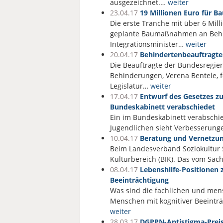
ausgezeichnet.…
weiter
23.04.17
19 Millionen Euro für 
Die erste Tranche mit über 6 Mill
geplante Baumaßnahmen an Behin
Integrationsminister…
weiter
20.04.17
Behindertenbeauftragte:
Die Beauftragte der Bundesregie
Behinderungen, Verena Bentele, f
Legislatur…
weiter
17.04.17
Entwurf des Gesetzes z
Bundeskabinett verabschiedet
Ein im Bundeskabinett verabschi
Jugendlichen sieht Verbesserung
10.04.17
Beratung und Vernetzung
Beim Landesverband Soziokultur S
Kulturbereich (BIK). Das vom Säc
08.04.17
Lebenshilfe-Positionen 
Beeinträchtigung
Was sind die fachlichen und men
Menschen mit kognitiver Beeintr
weiter
28.03.17
DGPPN-Antistigma-Preis