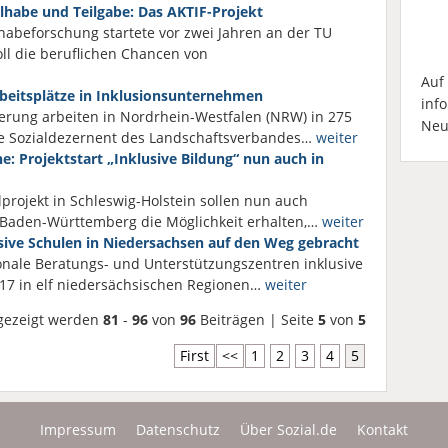
ilhabe und Teilgabe: Das AKTIF-Projekt
lhabeforschung startete vor zwei Jahren an der TU
oll die beruflichen Chancen von
Auf
beitsplätze in Inklusionsunternehmen
inf
rung arbeiten in Nordrhein-Westfalen (NRW) in 275
Neu
te Sozialdezernent des Landschaftsverbandes…
weiter
e: Projektstart „Inklusive Bildung“ nun auch in
rojekt in Schleswig-Holstein sollen nun auch
Baden-Württemberg die Möglichkeit erhalten,…
weiter
sive Schulen in Niedersachsen auf den Weg gebracht
onale Beratungs- und Unterstützungszentren inklusive
2017 in elf niedersächsischen Regionen…
weiter
gezeigt werden
81
-
96
von
96
Beiträgen | Seite
5
von
5
First
<<
1
2
3
4
5
Impressum
Datenschutz
Über Sozial.de
Kontakt