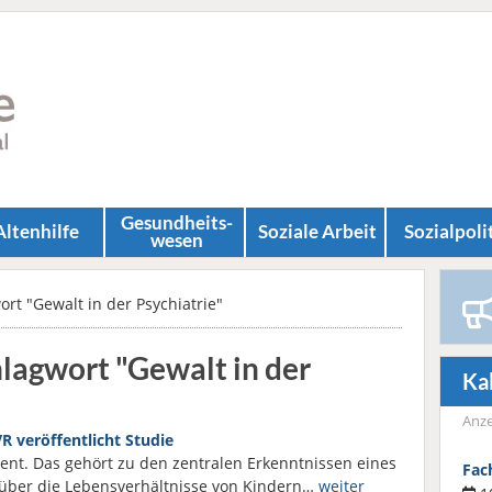
Gesundheits­
Altenhilfe
Soziale Arbeit
Sozial­poli
wesen
rt "Gewalt in der Psychiatrie"
hlagwort "Gewalt in der
Ka
Anze
R veröffentlicht Studie
ent. Das gehört zu den zentralen Erkenntnissen eines
Fac
 über die Lebensverhältnisse von Kindern…
weiter