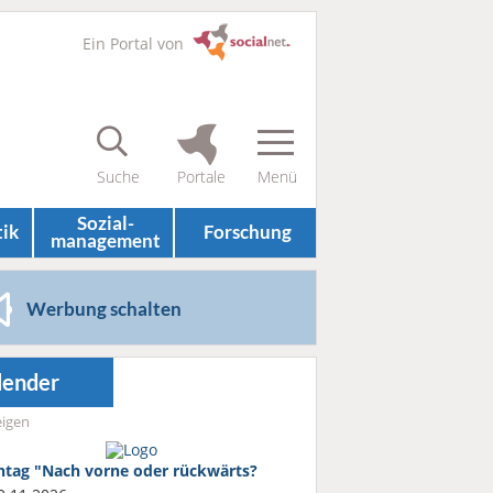
Ein Portal von
Sozial­
tik
Forschung
management
Werbung schalten
lender
igen
htag "Nach vorne oder rückwärts?