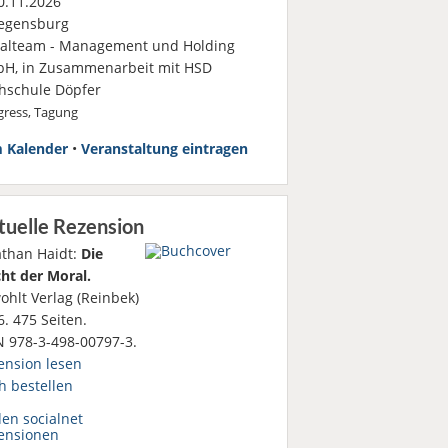
.11.2026
egensburg
ialteam - Management und Holding
H, in Zusammenarbeit mit HSD
hschule Döpfer
ress, Tagung
 Kalender
•
Veranstaltung eintragen
tuelle Rezension
athan Haidt:
Die
ht der Moral.
ohlt Verlag (Reinbek)
. 475 Seiten.
N 978-3-498-00797-3.
ension lesen
h bestellen
den socialnet
ensionen