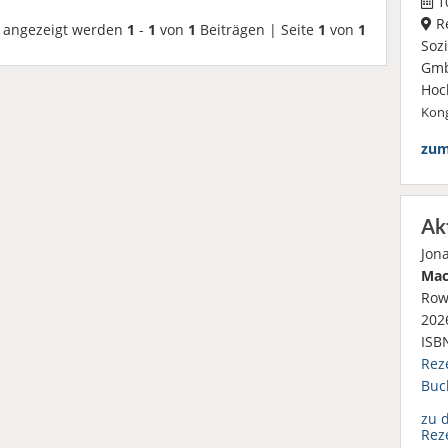
10
R
angezeigt werden
1
-
1
von
1
Beiträgen | Seite
1
von
1
Soz
Gmb
Hoc
Kong
zum
Ak
Jon
Mac
Row
2026
ISB
Rez
Buc
zu 
Rez