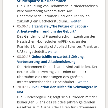
Studienplätze für Hebammen
Die Ausbildung von Hebammen in Niedersachsen
wird vollständig akademisiert. Alle
Hebammenschülerinnen und -schüler sollen
zukünftig ein Bachelorstudium…
weiter
05.06.18
Erzählcafé „The Future of Labour -
Arbeitswelten rund um die Geburt"
Das Gender- und Frauenforschungszentrum der
Hessischen Hochschulen (gFFZ), das an der
Frankfurt University of Applied Sciences (Frankfurt
UAS) angesiedelt…
weiter
08.02.18
Geburtshilfe erwartet Stärkung,
Verbesserung und Akademisierung
Die Hebammen Deutschlands sind zufrieden. Der
neue Koalitionsvertrag von Union und SPD
übernahm die Forderungen des größten
Interessenverbandes. Er beinhaltet…
weiter
20.07.17
Evaluation der Hilfen für Schwangere in
Not
Die Bundesregierung zeigt sich zufrieden mit der
bisherigen Bilanz des seit drei Jahren geltenden
Gesetzes zum Ausbau der Hilfen für Schwangere