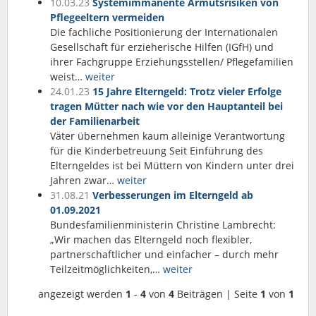
10.03.23
Systemimmanente Armutsrisiken von
Pflegeeltern vermeiden
Die fachliche Positionierung der Internationalen
Gesellschaft für erzieherische Hilfen (IGfH) und
ihrer Fachgruppe Erziehungsstellen/ Pflegefamilien
weist…
weiter
24.01.23
15 Jahre Elterngeld: Trotz vieler Erfolge
tragen Mütter nach wie vor den Hauptanteil bei
der Familienarbeit
Väter übernehmen kaum alleinige Verantwortung
für die Kinderbetreuung Seit Einführung des
Elterngeldes ist bei Müttern von Kindern unter drei
Jahren zwar…
weiter
31.08.21
Verbesserungen im Elterngeld ab
01.09.2021
Bundesfamilienministerin Christine Lambrecht:
„Wir machen das Elterngeld noch flexibler,
partnerschaftlicher und einfacher – durch mehr
Teilzeitmöglichkeiten,…
weiter
angezeigt werden
1
-
4
von
4
Beiträgen | Seite
1
von
1