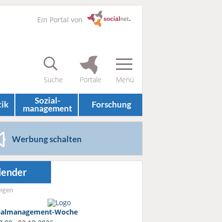
Ein Portal von
Sozial­
tik
Forschung
management
Werbung schalten
lender
igen
ialmanagement-Woche