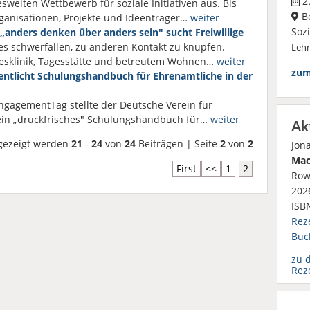
27
esweiten Wettbewerb für soziale Initiativen aus. Bis
Be
ganisationen, Projekte und Ideenträger…
weiter
Soz
„anders denken über anders sein" sucht Freiwillige
 es schwerfallen, zu anderen Kontakt zu knüpfen.
Leh
gesklinik, Tagesstätte und betreutem Wohnen…
weiter
zum
entlicht Schulungshandbuch für Ehrenamtliche in der
ngagementTag stellte der Deutsche Verein für
 ein „druckfrisches" Schulungshandbuch für…
weiter
Ak
gezeigt werden
21
-
24
von
24
Beiträgen | Seite
2
von
2
Jon
Mac
First
<<
1
2
Row
2026
ISB
Rez
Buc
zu 
Rez