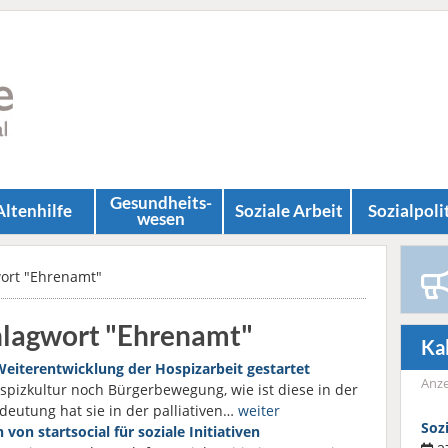
Gesundheits­
Altenhilfe
Soziale Arbeit
Sozial­poli
wesen
wort "Ehrenamt"
hlagwort "Ehrenamt"
Ka
eiterentwicklung der Hospizarbeit gestartet
Anze
ospizkultur noch Bürgerbewegung, wie ist diese in der
deutung hat sie in der palliativen…
weiter
Soz
von startsocial für soziale Initiativen