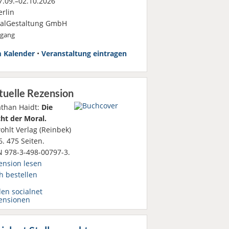
.09.–02.10.2026
rlin
ialGestaltung GmbH
rgang
 Kalender
•
Veranstaltung eintragen
tuelle Rezension
athan Haidt:
Die
ht der Moral.
ohlt Verlag (Reinbek)
. 475 Seiten.
N 978-3-498-00797-3.
ension lesen
h bestellen
den socialnet
ensionen